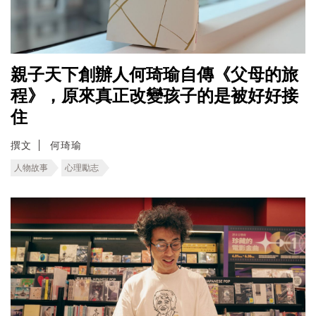
親子天下創辦人何琦瑜自傳《父母的旅
程》，原來真正改變孩子的是被好好接
住
撰文
何琦瑜
人物故事
心理勵志