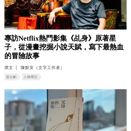
專訪Netflix熱門影集《乩身》原著星
子，從漫畫挖掘小說天賦，寫下最熱血
的冒險故事
撰文
陳默安（文字工作者）
迷台劇
人物專訪