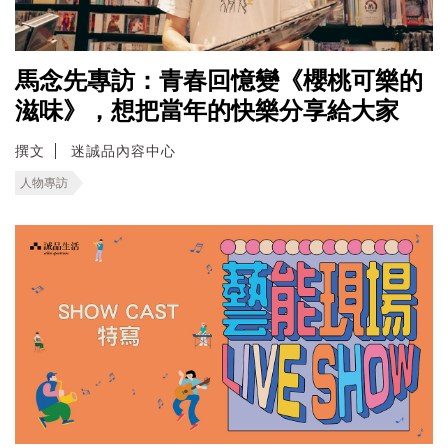
馬念先專訪：青春回憶變《櫻桃可樂的
滋味》，想把當年的快樂分享給大家
撰文
迷誠品內容中心
人物專訪