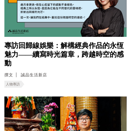
專訪回歸線娛樂：解構經典作品的永恆
魅力——續寫時光篇章，跨越時空的感
動
撰文
誠品生活新店
人物專訪