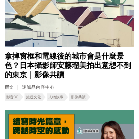
拿掉窗框和電線後的城市會是什麼景
色？日本攝影師安藤瑠美拍出意想不到
的東京｜影像共讀
撰文
迷誠品內容中心
影音3C
旅遊文化
人物故事
影像共讀