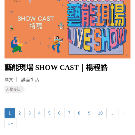
藝能現場 SHOW CAST｜楊程皓
撰文
誠品生活
人物專訪
1
2
3
4
5
6
7
8
9
10
…
»
»»