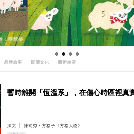
品牌故事
閱讀文化
藝術生活
暫時離開「恆溫系」，在傷心時區裡真
撰文
陳昀秀・方格子《方格人物》