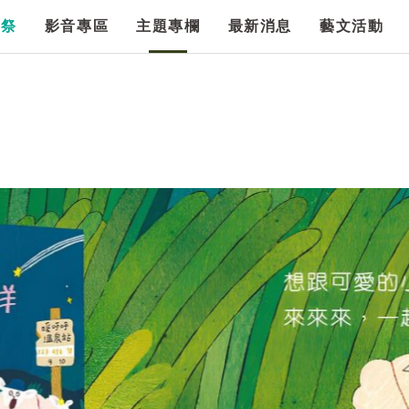
漫祭
影音專區
主題專欄
最新消息
藝文活動