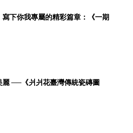
，寫下你我專屬的精彩篇章：《一期
麗 ──《爿爿花臺灣傳統瓷磚圖