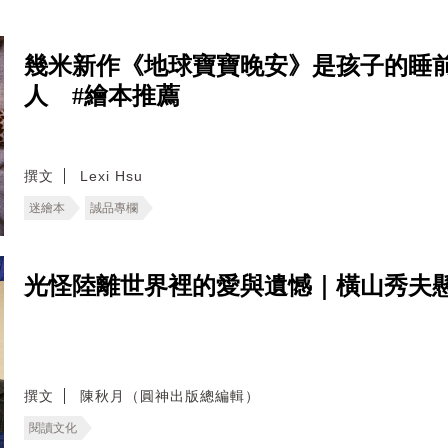
幾米新作《地球寶寶晚安》是孩子的睡
人 #繪本推薦
撰文
Lexi Hsu
迷繪本
誠品專欄
光怪陸離世界裡的愛與遺憾｜橫山秀夫懸
撰文
陳秋月（圓神出版總編輯）
閱讀文化