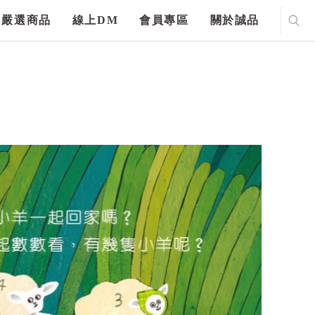
嚴選商品
線上DM
會員專區
關於誠品