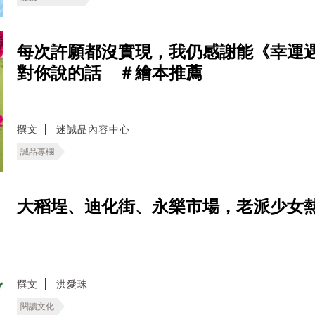
每次許願都沒實現，我仍感謝能《幸運
對你說的話 ＃繪本推薦
撰文
迷誠品內容中心
誠品專欄
大稻埕、迪化街、永樂市場，老派少女
撰文
洪愛珠
閱讀文化