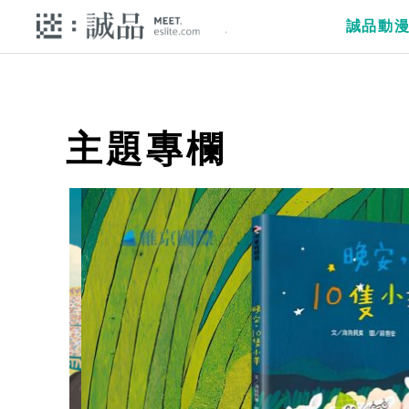
誠品動
主題專欄