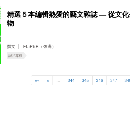
精選５本編輯熱愛的藝文雜誌 — 從文
物
撰文
FLiPER（張滿）
誠品專欄
««
«
…
344
345
346
347
34