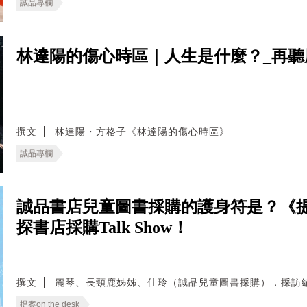
誠品專欄
林達陽的傷心時區｜人生是什麼？_再聽
撰文
林達陽・方格子《林達陽的傷心時區》
誠品專欄
誠品書店兒童圖書採購的護身符是？《
探書店採購Talk Show！
撰文
麗琴、長頸鹿姊姊、佳玲（誠品兒童圖書採購）．採訪
提案on the desk