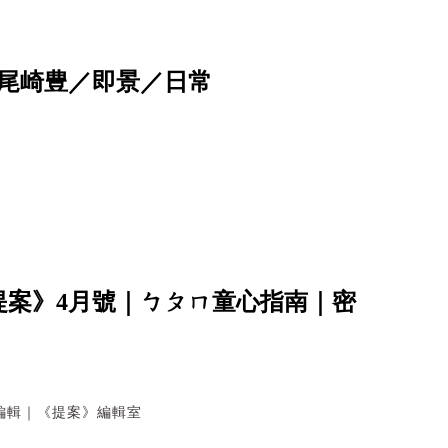
尾崎豊／即景／日常
提案》4月號｜ㄅㄆㄇ童心指南｜密
編輯｜《提案》編輯室