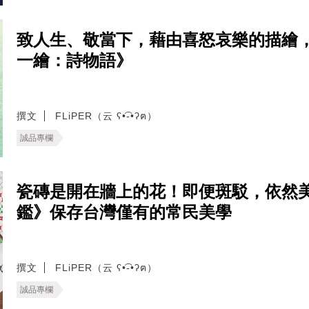
致人生、敬當下，藉由喜怒哀樂的描繪
一繪：詩物語》
撰文
FLiPER（云 ʕ•͡-•ʔฅ）
誠品專欄
瓷磚是開在牆上的花！即便斑駁，依然美
鑑》保存台灣僅有的常民美學
撰文
FLiPER（云 ʕ•͡-•ʔฅ）
誠品專欄