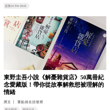
提案on the desk
東野圭吾小說《解憂雜貨店》50萬冊紀
念愛藏版！帶你從故事解救想被理解的
情緒
撰文
重點就在括號裡
華文閱讀
閱讀文化