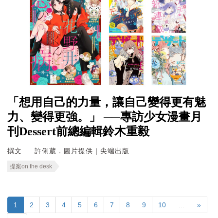
「想用自己的力量，讓自己變得更有魅
力、變得更強。」 ──專訪少女漫畫月
刊Dessert前總編輯鈴木重毅
撰文
許俐葳．圖片提供｜尖端出版
提案on the desk
1
2
3
4
5
6
7
8
9
10
…
»