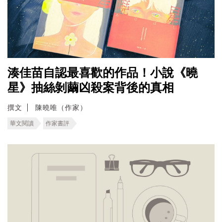
湊佳苗自認最喜歡的作品！小說《曉
星》抽絲剝繭凶殺案背後的真相
撰文
陳曉唯（作家）
華文閱讀
作家書評