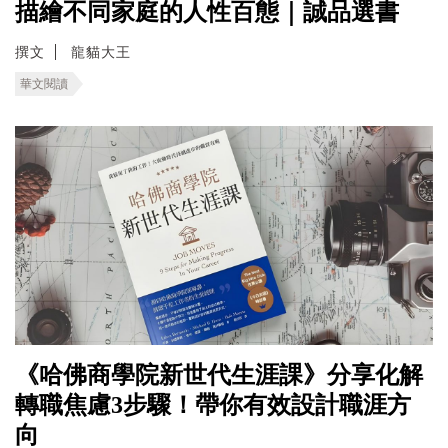
描繪不同家庭的人性百態｜誠品選書
撰文
龍貓大王
華文閱讀
《哈佛商學院新世代生涯課》分享化解
轉職焦慮3步驟！帶你有效設計職涯方
向