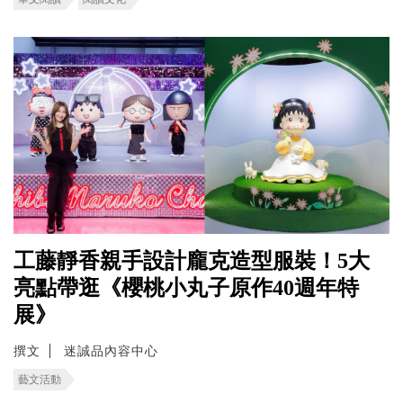
工藤靜香親手設計龐克造型服裝！5大
亮點帶逛《櫻桃小丸子原作40週年特
展》
撰文
迷誠品內容中心
藝文活動