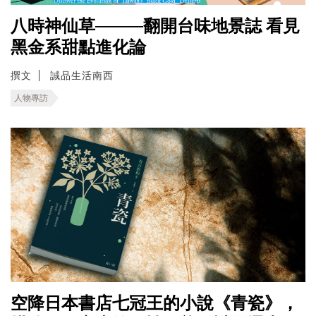
八時神仙草────翻開台味地景誌 看見
黑金系甜點進化論
撰文
誠品生活南西
人物專訪
空降日本書店七冠王的小說《青瓷》，