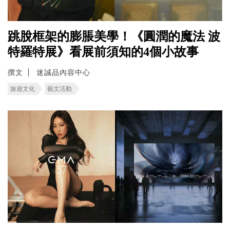
跳脫框架的膨脹美學！《圓潤的魔法 波
特羅特展》看展前須知的4個小故事
撰文
迷誠品內容中心
旅遊文化
藝文活動