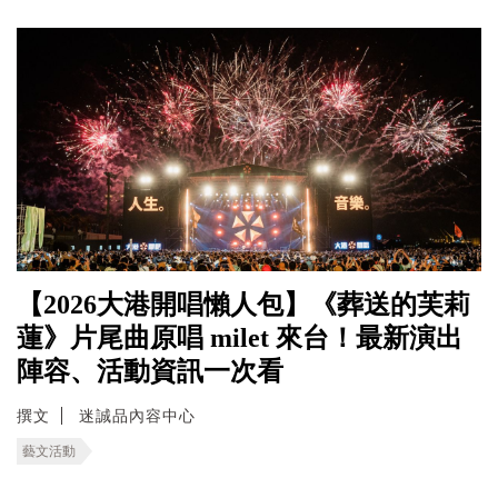
【2026大港開唱懶人包】《葬送的芙莉
蓮》片尾曲原唱 milet 來台！最新演出
陣容、活動資訊一次看
撰文
迷誠品內容中心
藝文活動