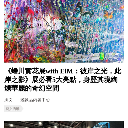
《蜷川實花展with EiM：彼岸之光，此
岸之影》展必看5大亮點，身歷其境絢
爛華麗的奇幻空間
撰文
迷誠品內容中心
藝文活動