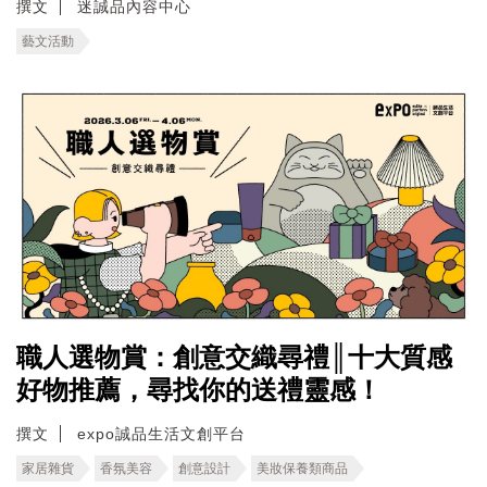
撰文
迷誠品內容中心
藝文活動
職人選物賞：創意交織尋禮║十大質感
好物推薦，尋找你的送禮靈感！
撰文
expo誠品生活文創平台
家居雜貨
香氛美容
創意設計
美妝保養類商品