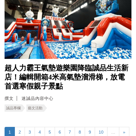
超人力霸王氣墊遊樂園降臨誠品生活新
店！編輯開箱4米高氣墊溜滑梯，放電
首選寒假親子景點
撰文
迷誠品內容中心
誠品專欄
藝文活動
1
2
3
4
5
6
7
8
9
10
…
»