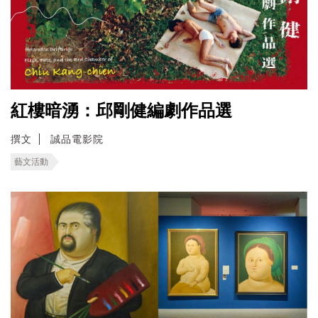
紅樓暗湧：邱剛健編劇作品選
撰文
誠品電影院
藝文活動