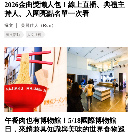
2026金曲獎懶人包！線上直播、典禮主
持人、入圍亮點名單一次看
撰文
美麗佳人（Ren）
藝文活動
人文社科
午餐肉也有博物館！5/18國際博物館
日，來趟兼具知識與美味的世界食物巡