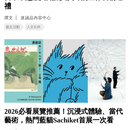
禮
撰文
迷誠品內容中心
藝文活動
人文社科
2026必看展覽推薦！沉浸式體驗、當代
藝術，熱門藍貓Sachiket首展一次看