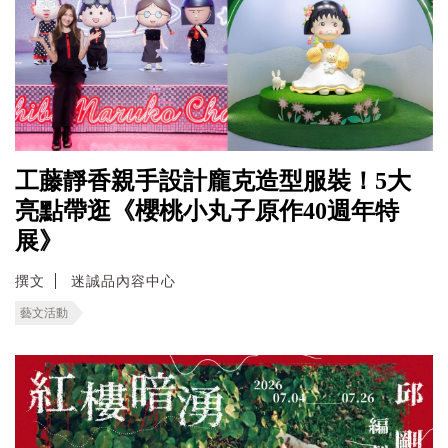
工藤靜香親手設計龐克造型服裝！5大
亮點帶逛《櫻桃小丸子原作40週年特
展》
撰文
迷誠品內容中心
藝文活動