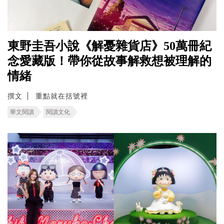
東野圭吾小說《解憂雜貨店》50萬冊紀
念愛藏版！帶你從故事解救想被理解的
情緒
撰文
重點就在括號裡
華文閱讀
閱讀文化