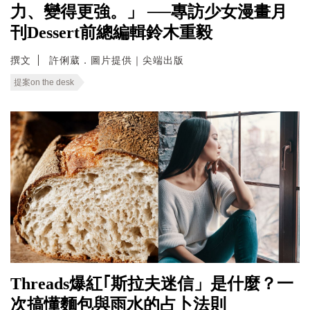
力、變得更強。」 ──專訪少女漫畫月
刊Dessert前總編輯鈴木重毅
撰文
許俐葳．圖片提供｜尖端出版
提案on the desk
Threads爆紅｢斯拉夫迷信」是什麼？一
次搞懂麵包與雨水的占卜法則