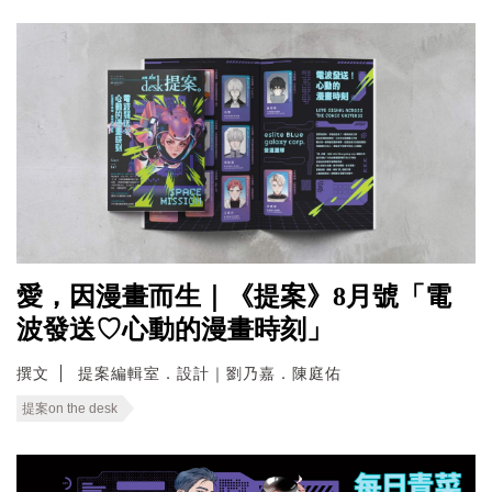
愛，因漫畫而生｜《提案》8月號「電
波發送♡心動的漫畫時刻」
撰文
提案編輯室．設計｜劉乃嘉．陳庭佑
提案on the desk