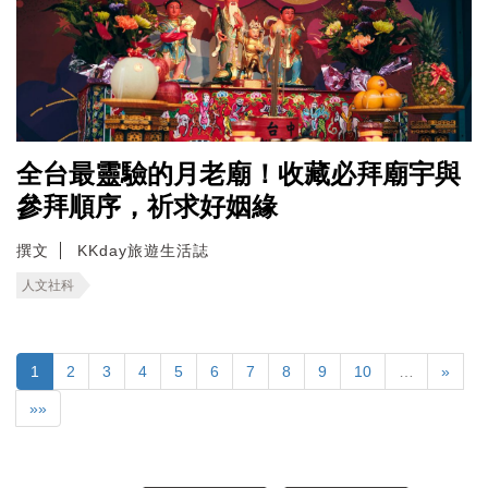
全台最靈驗的月老廟！收藏必拜廟宇與
參拜順序，祈求好姻緣
撰文
KKday旅遊生活誌
人文社科
1
2
3
4
5
6
7
8
9
10
…
»
»»