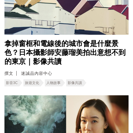
拿掉窗框和電線後的城市會是什麼景
色？日本攝影師安藤瑠美拍出意想不到
的東京｜影像共讀
撰文
迷誠品內容中心
影音3C
旅遊文化
人物故事
影像共讀