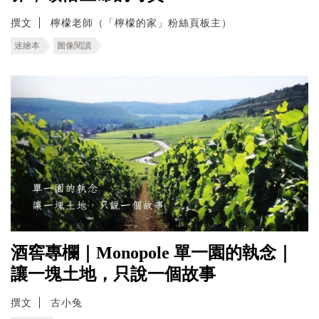
撰文
檸檬老師（「檸檬的家」粉絲頁板主）
迷繪本
圖像閱讀
酒窖專欄｜Monopole 單一園的執念｜
讓一塊土地，只說一個故事
撰文
古小兔