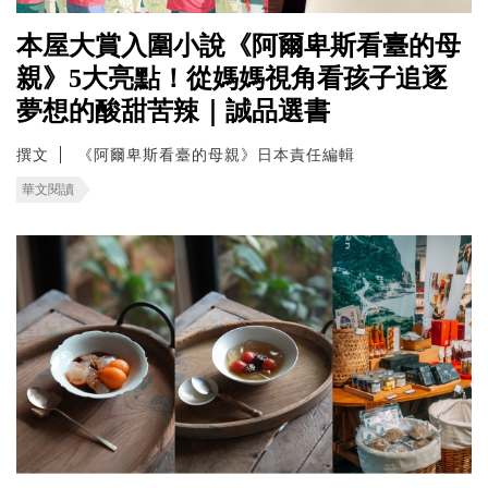
本屋大賞入圍小說《阿爾卑斯看臺的母
親》5大亮點！從媽媽視角看孩子追逐
夢想的酸甜苦辣｜誠品選書
撰文
《阿爾卑斯看臺的母親》日本責任編輯
華文閱讀