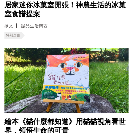
居家迷你冰菓室開張！神農生活的冰菓
室食譜提案
撰文
誠品生活南西
特別企畫
繪本《貓什麼都知道》用貓貓視角看世
界，領悟生命的可貴