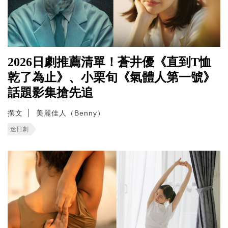
2026日劇推薦清單！蒼井優《直到T恤
乾了為止》、小栗旬《氣體人第一號》
話題影集搶先追
撰文
美麗佳人（Benny）
迷日劇