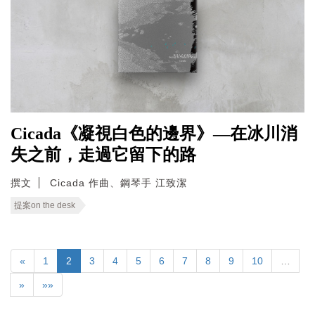
Cicada《凝視白色的邊界》—在冰川消
失之前，走過它留下的路
撰文
Cicada 作曲、鋼琴手 江致潔
提案on the desk
«
1
2
3
4
5
6
7
8
9
10
…
»
»»