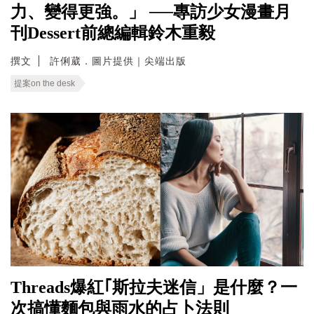
力、變得更強。」 ──專訪少女漫畫月
刊Dessert前總編輯鈴木重毅
撰文
許俐葳．圖片提供｜尖端出版
提案on the desk
Threads爆紅｢斯拉夫迷信」是什麼？一
次搞懂麵包與雨水的占卜法則