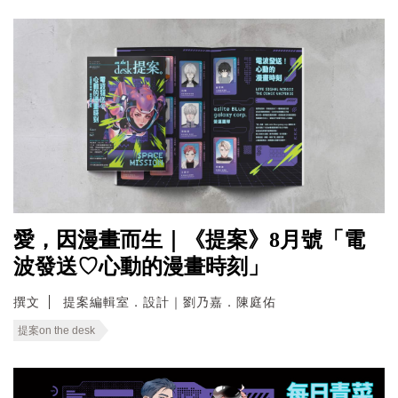
愛，因漫畫而生｜《提案》8月號「電
波發送♡心動的漫畫時刻」
撰文
提案編輯室．設計｜劉乃嘉．陳庭佑
提案on the desk