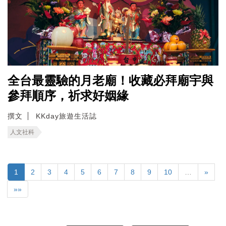
全台最靈驗的月老廟！收藏必拜廟宇與
參拜順序，祈求好姻緣
撰文
KKday旅遊生活誌
人文社科
1
2
3
4
5
6
7
8
9
10
…
»
»»