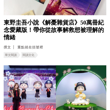
東野圭吾小說《解憂雜貨店》50萬冊紀
念愛藏版！帶你從故事解救想被理解的
情緒
撰文
重點就在括號裡
華文閱讀
閱讀文化