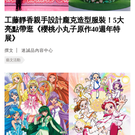
工藤靜香親手設計龐克造型服裝！5大
亮點帶逛《櫻桃小丸子原作40週年特
展》
撰文
迷誠品內容中心
藝文活動