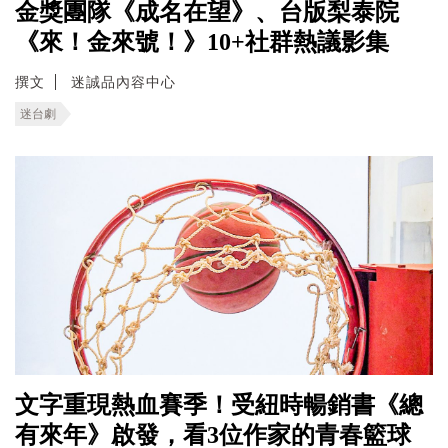
金獎團隊《成名在望》、台版梨泰院
《來！金來號！》10+社群熱議影集
撰文
迷誠品內容中心
迷台劇
文字重現熱血賽季！受紐時暢銷書《總
有來年》啟發，看3位作家的青春籃球