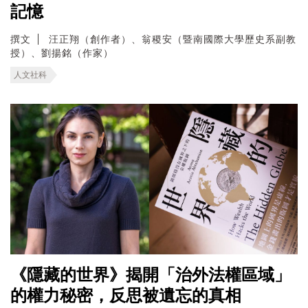
記憶
撰文
汪正翔（創作者）、翁稷安（暨南國際大學歷史系副教
授）、劉揚銘（作家）
人文社科
《隱藏的世界》揭開「治外法權區域」
的權力秘密，反思被遺忘的真相