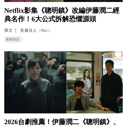
Netflix影集《聰明鎮》改編伊藤潤二經
典名作！6大公式拆解恐懼源頭
撰文
美麗佳人（Nic）
圖像閱讀
2026台劇推薦！伊藤潤二《聰明鎮》、