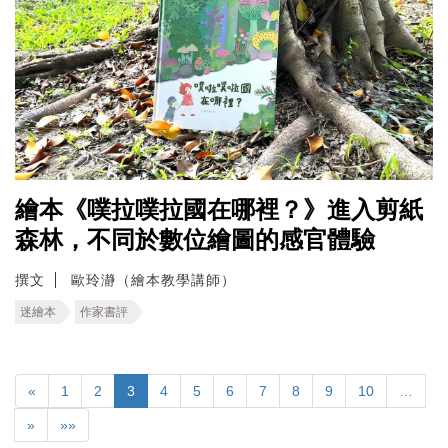
繪本《噗拉噗拉國在哪裡？》進入剪紙
森林，不同於數位繪圖的感官體驗
撰文
歐玲瀞（繪本教學講師）
迷繪本
作家書評
«
1
2
3
4
5
6
7
8
9
10
…
»
»»