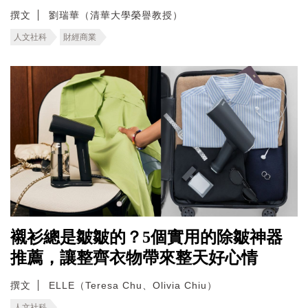
撰文
劉瑞華（清華大學榮譽教授）
人文社科
財經商業
襯衫總是皺皺的？5個實用的除皺神器
推薦，讓整齊衣物帶來整天好心情
撰文
ELLE（Teresa Chu、Olivia Chiu）
人文社科