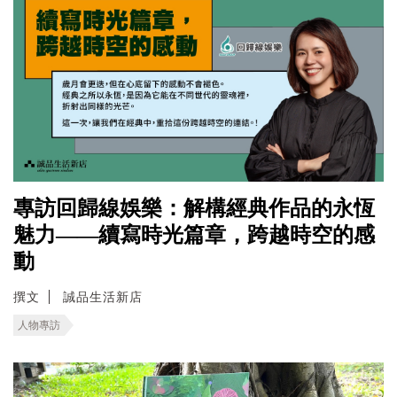
專訪回歸線娛樂：解構經典作品的永恆
魅力——續寫時光篇章，跨越時空的感
動
撰文
誠品生活新店
人物專訪