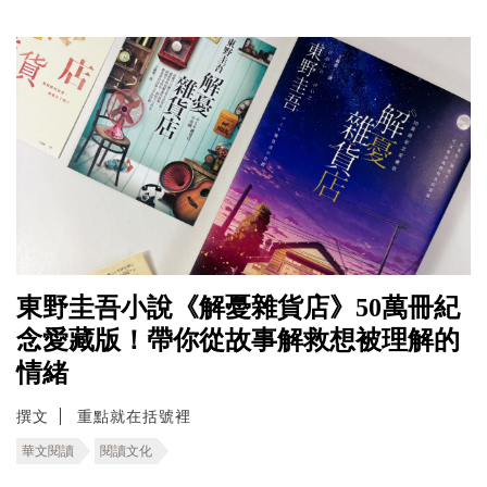
東野圭吾小說《解憂雜貨店》50萬冊紀
念愛藏版！帶你從故事解救想被理解的
情緒
撰文
重點就在括號裡
華文閱讀
閱讀文化