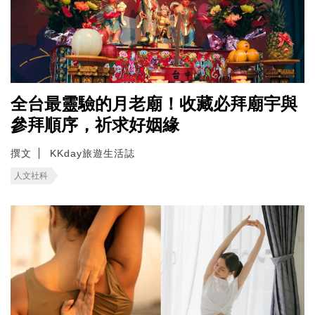
全台最靈驗的月老廟！收藏必拜廟宇與
參拜順序，祈求好姻緣
撰文
KKday旅遊生活誌
人文社科