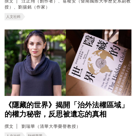
撰文
汪正翔（創作者）、翁稷安（暨南國際大學歷史系副教
授）、劉揚銘（作家）
人文社科
《隱藏的世界》揭開「治外法權區域」
的權力秘密，反思被遺忘的真相
撰文
劉瑞華（清華大學榮譽教授）
人文社科
財經商業