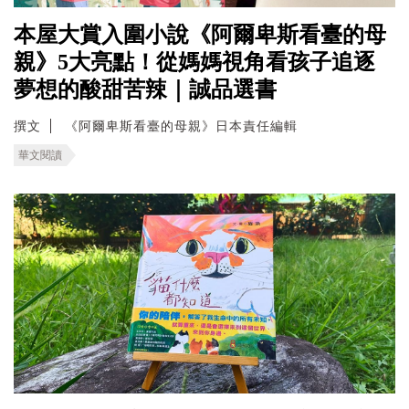
本屋大賞入圍小說《阿爾卑斯看臺的母
親》5大亮點！從媽媽視角看孩子追逐
夢想的酸甜苦辣｜誠品選書
撰文
《阿爾卑斯看臺的母親》日本責任編輯
華文閱讀