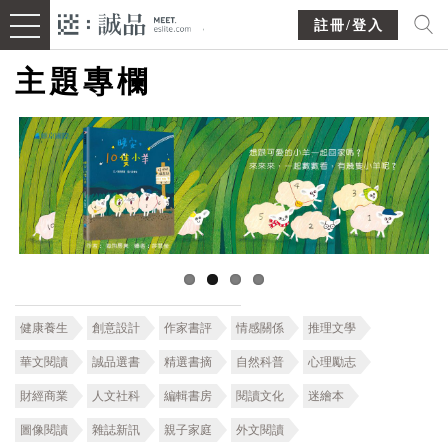
註冊/登入
主題專欄
健康養生
創意設計
作家書評
情感關係
推理文學
華文閱讀
誠品選書
精選書摘
自然科普
心理勵志
財經商業
人文社科
編輯書房
閱讀文化
迷繪本
圖像閱讀
雜誌新訊
親子家庭
外文閱讀