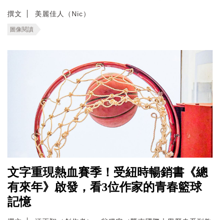
撰文
美麗佳人（Nic）
圖像閱讀
文字重現熱血賽季！受紐時暢銷書《總
有來年》啟發，看3位作家的青春籃球
記憶