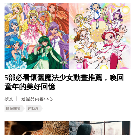
5部必看懷舊魔法少女動畫推薦，喚回
童年的美好回憶
撰文
迷誠品內容中心
圖像閱讀
迷動漫