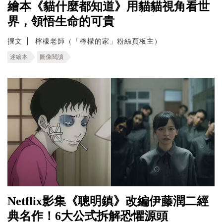
繪本《貓什麼都知道》用貓貓視角看世
界，領悟生命的可貴
撰文
檸檬老師（「檸檬的家」粉絲頁板主）
迷繪本
圖像閱讀
Netflix影集《聰明鎮》改編伊藤潤二經
典名作！6大公式拆解恐懼源頭