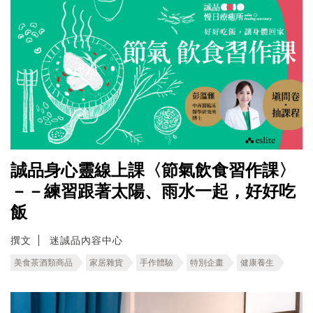
誠品身心靈線上課〈節氣飲食習作課〉
－－練習跟著太陽、雨水一起，好好吃
飯
撰文
迷誠品內容中心
美食茶酒類商品
家居雜貨
手作體驗
特別企畫
健康養生