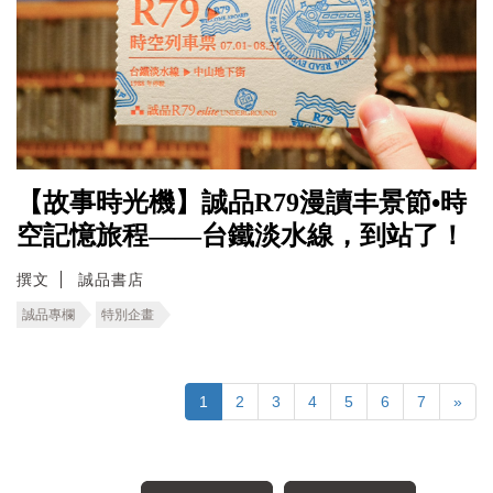
【故事時光機】誠品R79漫讀丰景節•時
空記憶旅程――台鐵淡水線，到站了！
撰文
誠品書店
誠品專欄
特別企畫
1
2
3
4
5
6
7
»