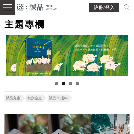
註冊/登入
主題專欄
誠品兒童
特別企畫
誠品30週年