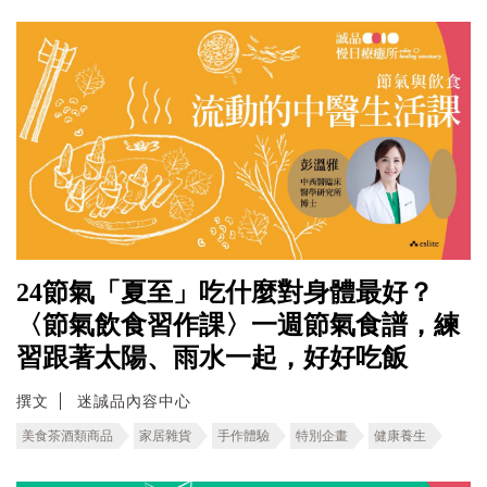
24節氣「夏至」吃什麼對身體最好？
〈節氣飲食習作課〉一週節氣食譜，練
習跟著太陽、雨水一起，好好吃飯
撰文
迷誠品內容中心
美食茶酒類商品
家居雜貨
手作體驗
特別企畫
健康養生