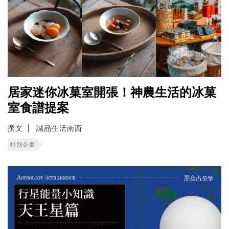
居家迷你冰菓室開張！神農生活的冰菓
室食譜提案
撰文
誠品生活南西
特別企畫