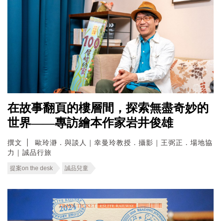
在故事翻頁的樓層間，探索無盡奇妙的
世界——專訪繪本作家岩井俊雄
撰文
歐玲瀞．與談人｜幸曼玲教授．攝影｜王弼正．場地協
力｜誠品行旅
提案on the desk
誠品兒童