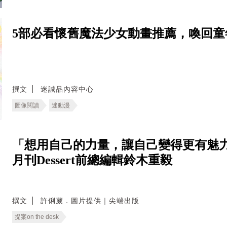
5部必看懷舊魔法少女動畫推薦，喚回童
撰文
迷誠品內容中心
圖像閱讀
迷動漫
「想用自己的力量，讓自己變得更有魅力
月刊Dessert前總編輯鈴木重毅
撰文
許俐葳．圖片提供｜尖端出版
提案on the desk