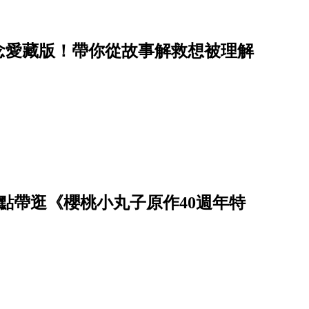
念愛藏版！帶你從故事解救想被理解
點帶逛《櫻桃小丸子原作40週年特