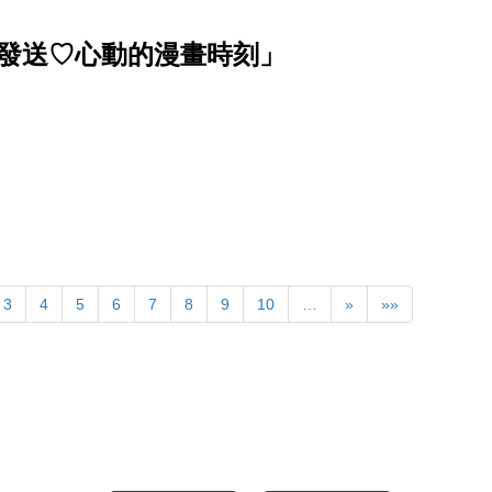
波發送♡心動的漫畫時刻」
3
4
5
6
7
8
9
10
…
»
»»