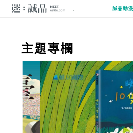
誠品動
主題專欄