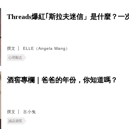
Threads爆紅｢斯拉夫迷信」是什麼
撰文
ELLE（Angela Wang）
心理勵志
酒窖專欄｜爸爸的年份，你知道嗎？
撰文
古小兔
誠品酒窖