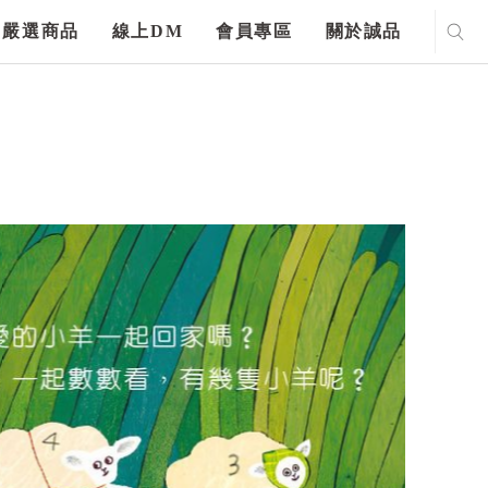
嚴選商品
線上DM
會員專區
關於誠品