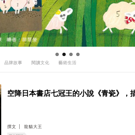
品牌故事
閱讀文化
藝術生活
空降日本書店七冠王的小說《青瓷》，
撰文
龍貓大王