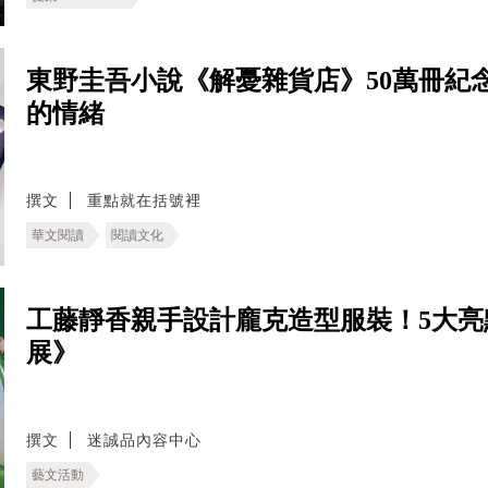
東野圭吾小說《解憂雜貨店》50萬冊紀
的情緒
撰文
重點就在括號裡
華文閱讀
閱讀文化
工藤靜香親手設計龐克造型服裝！5大亮
展》
撰文
迷誠品內容中心
藝文活動