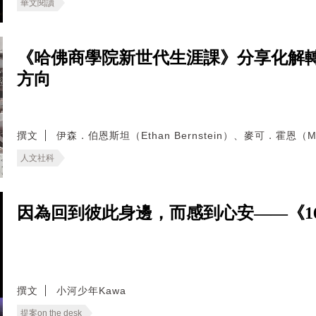
華文閱讀
《哈佛商學院新世代生涯課》分享化解
方向
撰文
伊森．伯恩斯坦（Ethan Bernstein）、麥可．霍恩（Mic
人文社科
因為回到彼此身邊，而感到心安——《166
撰文
小河少年Kawa
提案on the desk