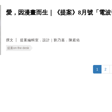
愛，因漫畫而生｜《提案》8月號「電
撰文
提案編輯室．設計｜劉乃嘉．陳庭佑
提案on the desk
1
2