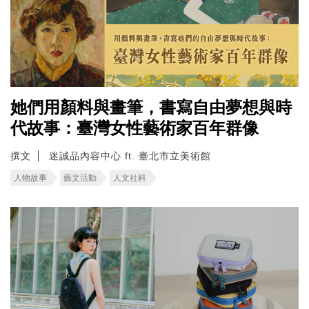
她們用顏料與畫筆，書寫自由夢想與時
代故事：臺灣女性藝術家百年群像
撰文
迷誠品內容中心 ft. 臺北市立美術館
人物故事
藝文活動
人文社科