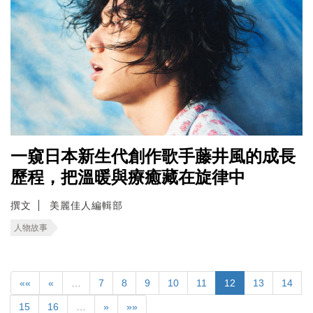
一窺日本新生代創作歌手藤井風的成長
歷程，把溫暖與療癒藏在旋律中
撰文
美麗佳人編輯部
人物故事
««
«
…
7
8
9
10
11
12
13
14
15
16
…
»
»»