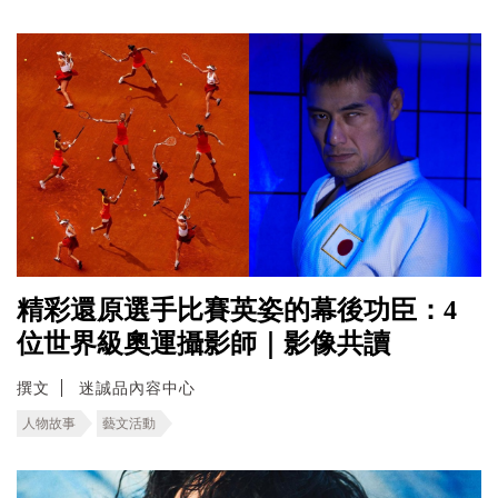
精彩還原選手比賽英姿的幕後功臣：4
位世界級奧運攝影師｜影像共讀
撰文
迷誠品內容中心
人物故事
藝文活動