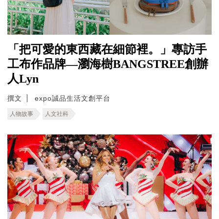
「把可愛的東西藏在細節裡。」專訪手
工布作品牌—瀏海樹BANGSTREE創辦
人Lyn
撰文
expo誠品生活文創平台
人物故事
人文社科