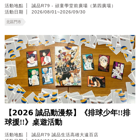
活動地點
誠品R79 - 頑童學堂前廣場（第四廣場）
活動日期
2026/08/01~2026/09/30
北區門市
【𝟮𝟬𝟮𝟲 誠品動漫祭】《排球少年!!排
球援!!》桌遊活動
活動地點
誠品R79
誠品生活高雄大遠百店