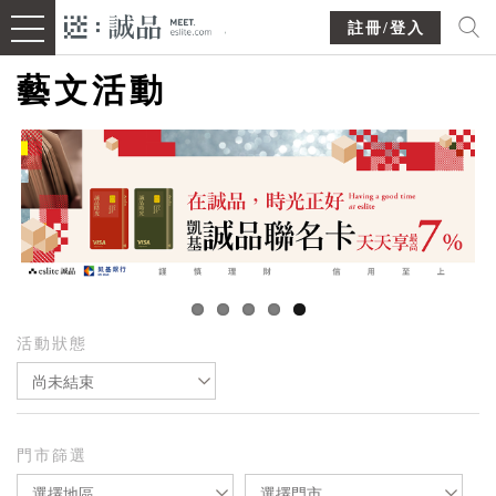
註冊/登入
藝文活動
活動狀態
尚未結束
門市篩選
選擇地區
選擇門市