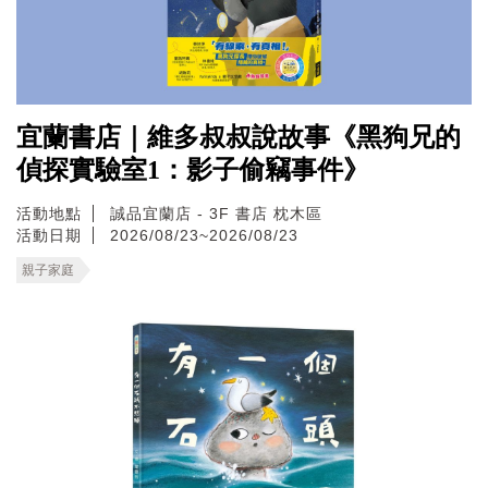
宜蘭書店｜維多叔叔說故事《黑狗兄的
偵探實驗室1：影子偷竊事件》
活動地點
誠品宜蘭店 - 3F 書店 枕木區
活動日期
2026/08/23~2026/08/23
親子家庭