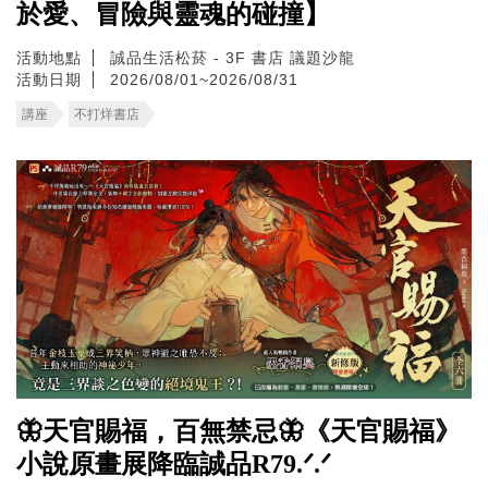
於愛、冒險與靈魂的碰撞】
活動地點
誠品生活松菸 - 3F 書店 議題沙龍
活動日期
2026/08/01~2026/08/31
講座
不打烊書店
🦋天官賜福，百無禁忌🦋《天官賜福》
小說原畫展降臨誠品R79.ᐟ.ᐟ