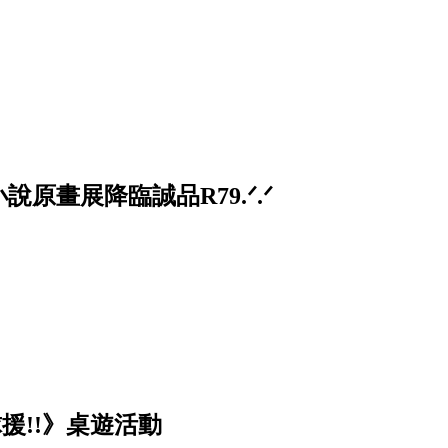
原畫展降臨誠品R79.ᐟ.ᐟ
排球援!!》桌遊活動