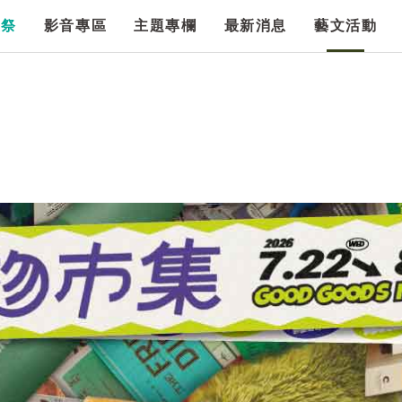
漫祭
影音專區
主題專欄
最新消息
藝文活動