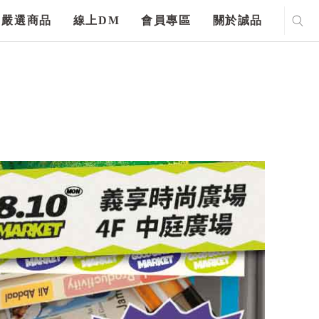
嚴選商品
線上DM
會員專區
關於誠品