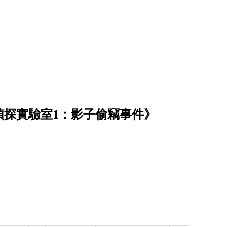
偵探實驗室1：影子偷竊事件》