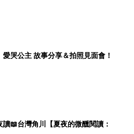
】樂樂、愛哭公主 故事分享＆拍照見面會！
 開卷夜讀📖台灣角川【夏夜的微醺閱讀：