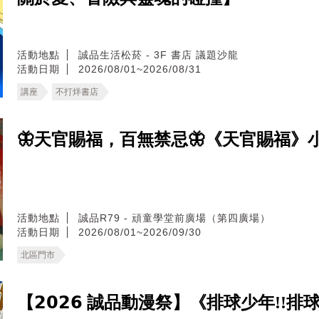
活動地點
誠品生活松菸 - 3F 書店 議題沙龍
活動日期
2026/08/01~2026/08/31
講座
不打烊書店
🦋天官賜福，百無禁忌🦋《天官賜福》小說
活動地點
誠品R79 - 頑童學堂前廣場（第四廣場）
活動日期
2026/08/01~2026/09/30
北區門市
【𝟮𝟬𝟮𝟲 誠品動漫祭】《排球少年!!