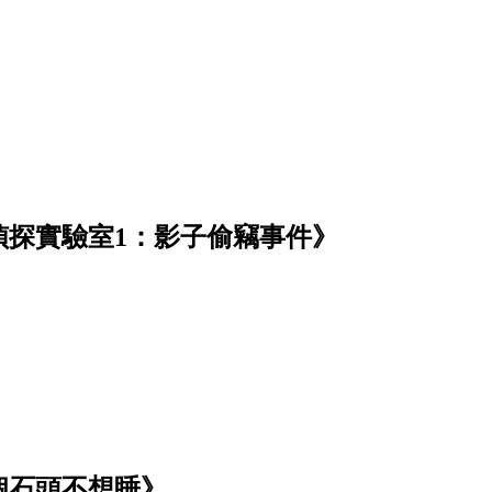
偵探實驗室1：影子偷竊事件》
個石頭不想睡》