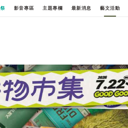
漫祭
影音專區
主題專欄
最新消息
藝文活動