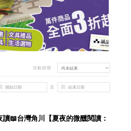
活動狀態
尚未結束
至
 開卷夜讀📖台灣角川【夏夜的微醺閱讀：