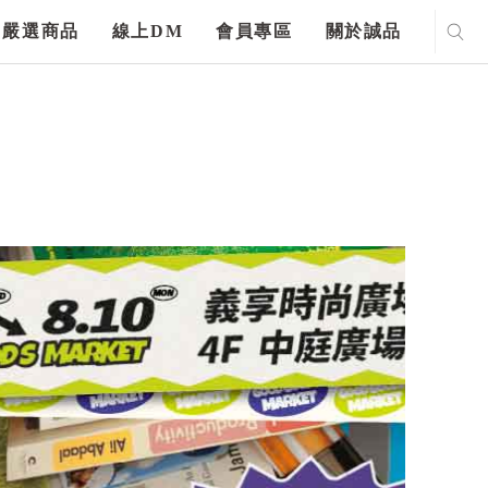
嚴選商品
線上DM
會員專區
關於誠品