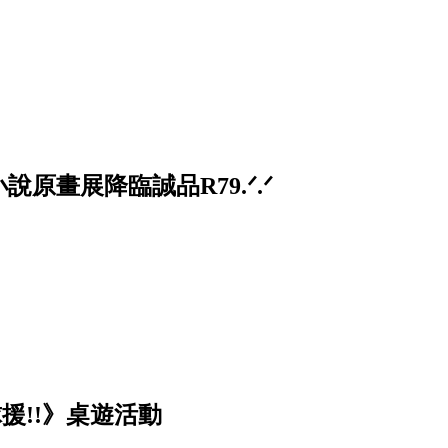
原畫展降臨誠品R79.ᐟ.ᐟ
排球援!!》桌遊活動