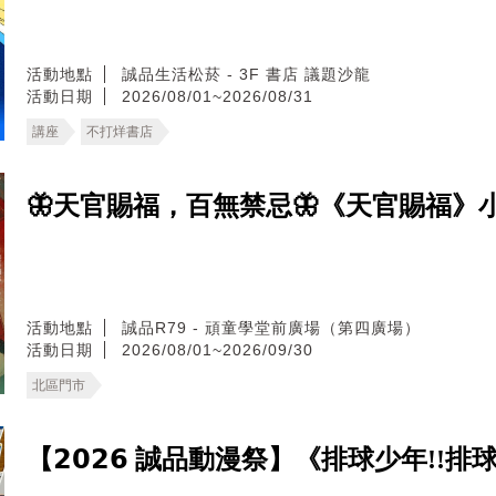
活動地點
誠品生活松菸 - 3F 書店 議題沙龍
活動日期
2026/08/01~2026/08/31
講座
不打烊書店
🦋天官賜福，百無禁忌🦋《天官賜福》小說
活動地點
誠品R79 - 頑童學堂前廣場（第四廣場）
活動日期
2026/08/01~2026/09/30
北區門市
【𝟮𝟬𝟮𝟲 誠品動漫祭】《排球少年!!