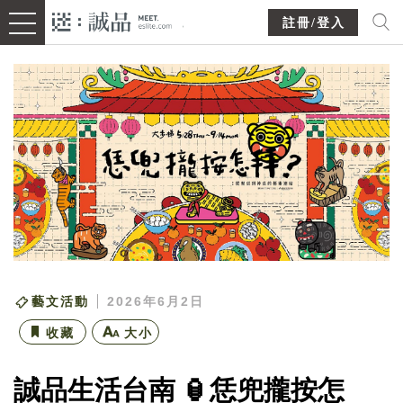
註冊/登入
藝文活動
2026年6月2日
收藏
大小
誠品生活台南 🏮恁兜攏按怎