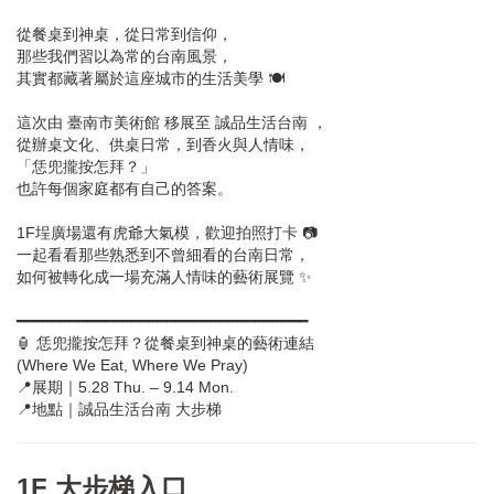
從餐桌到神桌，從日常到信仰，
那些我們習以為常的台南風景，
其實都藏著屬於這座城市的生活美學 🍽️
這次由 臺南市美術館 移展至 誠品生活台南 ，
從辦桌文化、供桌日常，到香火與人情味，
「恁兜攏按怎拜？」
也許每個家庭都有自己的答案。
1F埕廣場還有虎爺大氣模，歡迎拍照打卡 📷
一起看看那些熟悉到不曾細看的台南日常，
如何被轉化成一場充滿人情味的藝術展覽 ✨
━━━━━━━━━━━━━━━━━━━━━━━━━━━━━━━━━
🏮 恁兜攏按怎拜？從餐桌到神桌的藝術連結
(Where We Eat, Where We Pray)
📍展期｜5.28 Thu. – 9.14 Mon.
📍地點｜誠品生活台南 大步梯
1F 大步梯入口