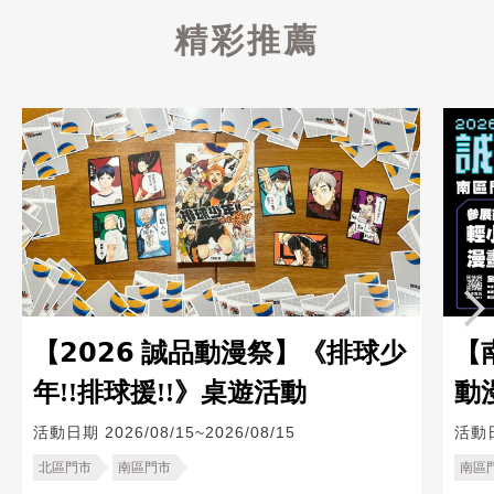
精彩推薦
【𝟮𝟬𝟮𝟲 誠品動漫祭】《排球少
【
年!!排球援!!》桌遊活動
動
標
活動日期
2026/08/15~2026/08/15
活動
北區門市
南區門市
南區