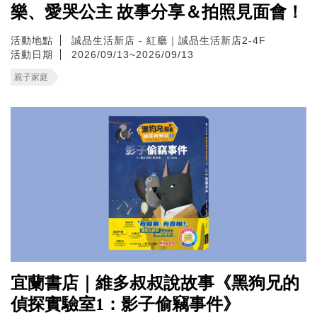
樂、愛哭公主 故事分享＆拍照見面會！
活動地點
誠品生活新店 - 紅廳｜誠品生活新店2-4F
活動日期
2026/09/13~2026/09/13
親子家庭
宜蘭書店｜維多叔叔說故事《黑狗兄的
偵探實驗室1：影子偷竊事件》