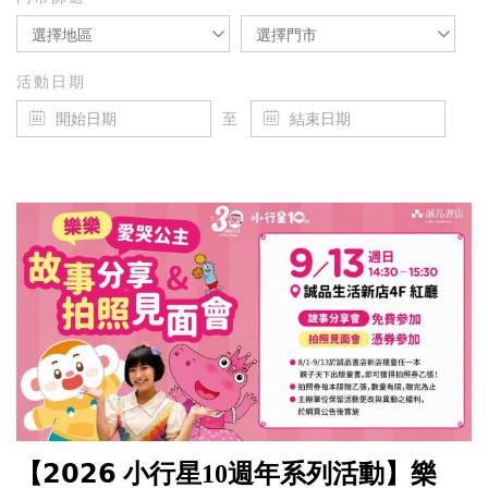
選擇地區
選擇門市
活動日期
至
【𝟮𝟬𝟮𝟲 小行星10週年系列活動】樂