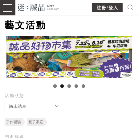
註冊/登入
藝文活動
活動狀態
尚未結束
手作體驗
親子家庭
門市篩選