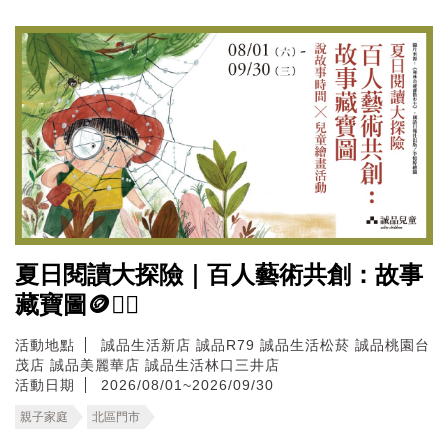
夏日閱讀大探險｜百人藝術共創：故事
藏寶圖🪙🏴‍☠️
活動地點
誠品生活新店
誠品R79
誠品生活松菸
誠品桃園台
茂店
誠品美麗華店
誠品生活林口三井店
活動日期
2026/08/01~2026/09/30
親子家庭
北區門市