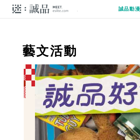
誠品動
藝文活動