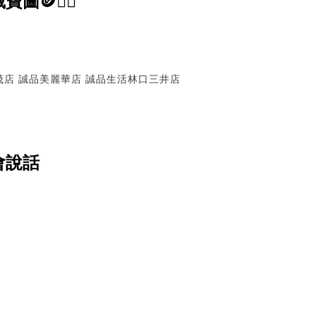
🏴‍☠️
茂店
誠品美麗華店
誠品生活林口三井店
會說話