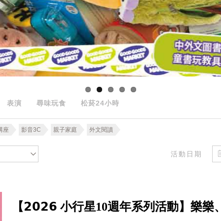
表演
尋味玩食
松菸24小時
講座
影音3C
親子家庭
外文閱讀
活動日期
【𝟮𝟬𝟮𝟲 小行星10週年系列活動