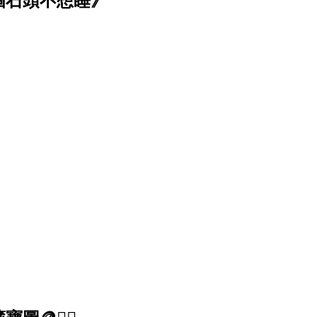
個石頭不想睡》
！