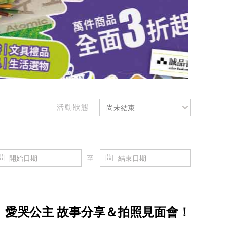
活動狀態
尚未結束
至
】樂樂、愛哭公主 故事分享＆拍照見面會！