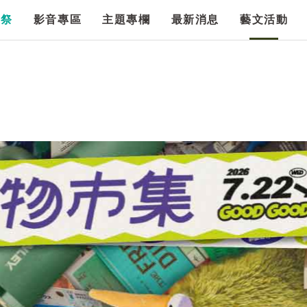
漫祭
影音專區
主題專欄
最新消息
藝文活動