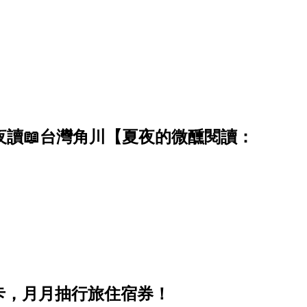
 開卷夜讀📖台灣角川【夏夜的微醺閱讀：
卡，月月抽行旅住宿券！