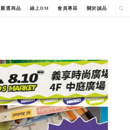
嚴選商品
線上DM
會員專區
關於誠品