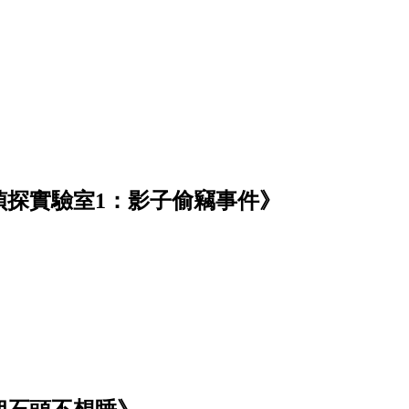
偵探實驗室1：影子偷竊事件》