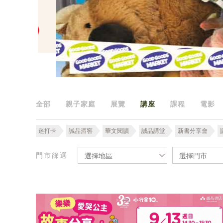
全部
親子家庭
展覽
講座
課程
電影
迷打卡
誠品酒窖
華文閱讀
誠品講堂
新書分享會
門市篩選
選擇地區
選擇門市