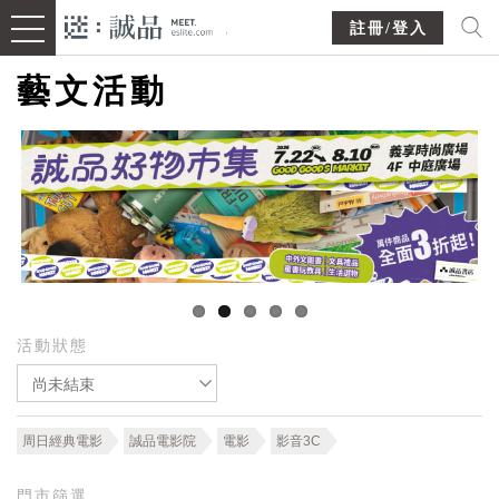
註冊/登入
藝文活動
活動狀態
尚未結束
周日經典電影
誠品電影院
電影
影音3C
門市篩選