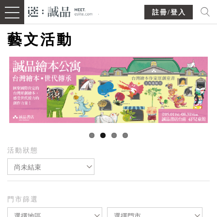
註冊/登入
藝文活動
活動狀態
尚未結束
門市篩選
選擇地區
選擇門市