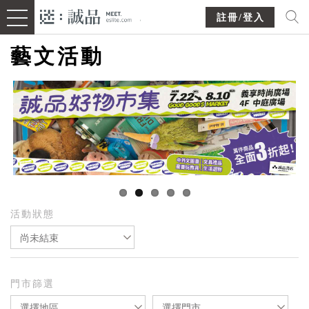
註冊/登入
藝文活動
活動狀態
尚未結束
門市篩選
選擇地區
選擇門市