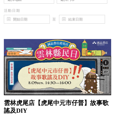
活動日期
至
雲林虎尾店【虎尾中元市仔普】故事歌
謠及DIY