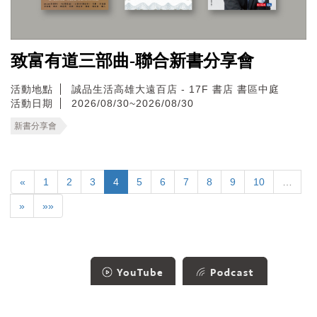
致富有道三部曲-聯合新書分享會
活動地點
誠品生活高雄大遠百店 - 17F 書店 書區中庭
活動日期
2026/08/30~2026/08/30
新書分享會
«
1
2
3
4
5
6
7
8
9
10
…
»
»»