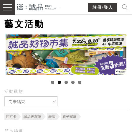
註冊/登入
藝文活動
活動狀態
尚未結束
迷打卡
誠品表演廳
表演
親子家庭
門市篩選