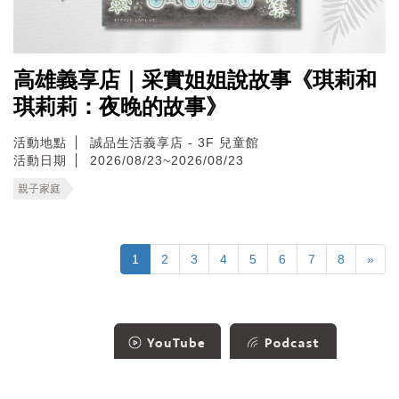
高雄義享店｜采實姐姐說故事《琪莉和
琪莉莉：夜晚的故事》
活動地點
誠品生活義享店 - 3F 兒童館
活動日期
2026/08/23~2026/08/23
親子家庭
1
2
3
4
5
6
7
8
»