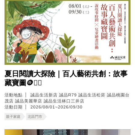
夏日閱讀大探險｜百人藝術共創：故事
藏寶圖🪙🏴‍☠️
活動地點
誠品生活新店
誠品R79
誠品生活松菸
誠品桃園台
茂店
誠品美麗華店
誠品生活林口三井店
活動日期
2026/08/01~2026/09/30
親子家庭
北區門市