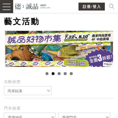
註冊/登入
藝文活動
活動狀態
尚未結束
門市篩選
選擇地區
選擇門市