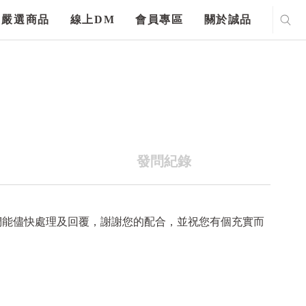
嚴選商品
線上DM
會員專區
關於誠品
發問紀錄
們能儘快處理及回覆，謝謝您的配合，並祝您有個充實而