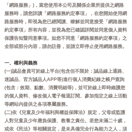
「網路服務」)，當您使用本公司及關係企業所提供之網路
服務時，請您詳讀「網路服務約定事項」，在您開始使用網
路服務時，即視為您已經閱讀、瞭解並同意接受「網路服務
約定事項」所有內容，並視為您已確認詳閱並同意個人資料
保護告知暨同意事項。如您不同意「網路服務約定事項」之
全部或部分內容，請勿註冊，並請立即停止使用網路服務。
一、權利與義務
(一)誠品會員可於線上平台(包含但不限於：誠品線上通路、
迷誠品、官方誠品人APP等)進行個人消費紀錄之帳戶查詢
(包含：效期、點數、消費明細等)，並可於線上即時維護您
的個人資料、修改個人電子報退訂閱、參加指定之線上活動
等網站內提供之各項專屬服務。
(二)依《兒童及少年福利與權益保障法》規定，父母或監護
人對兒童及少年應負保護、教養之責任。若您未滿二十歲，
或依《民法》等相關規定，是未具備完全行為能力之人，須