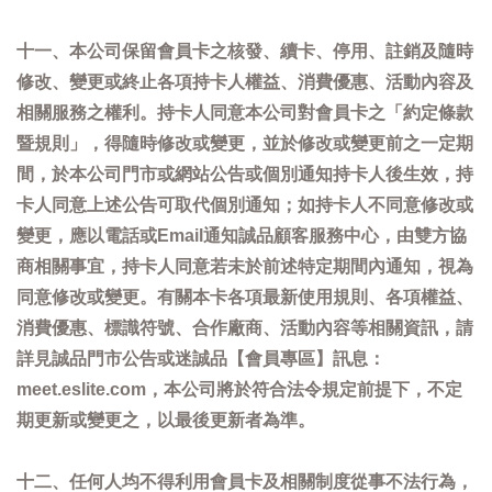
十一、本公司保留會員卡之核發、續卡、停用、註銷及隨時
修改、變更或終止各項持卡人權益、消費優惠、活動內容及
相關服務之權利。持卡人同意本公司對會員卡之「約定條款
暨規則」，得隨時修改或變更，並於修改或變更前之一定期
間，於本公司門市或網站公告或個別通知持卡人後生效，持
卡人同意上述公告可取代個別通知；如持卡人不同意修改或
變更，應以電話或Email通知誠品顧客服務中心，由雙方協
商相關事宜，持卡人同意若未於前述特定期間內通知，視為
同意修改或變更。有關本卡各項最新使用規則、各項權益、
消費優惠、標識符號、合作廠商、活動內容等相關資訊，請
詳見誠品門市公告或迷誠品【會員專區】訊息：
meet.eslite.com，本公司將於符合法令規定前提下，不定
期更新或變更之，以最後更新者為準。
十二、任何人均不得利用會員卡及相關制度從事不法行為，