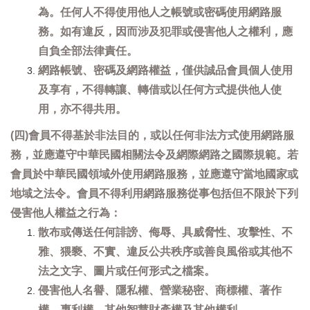
為。任何人不得使用他人之帳號或密碼使用網路服
務。如有違反，因而涉及犯罪或侵害他人之權利，應
自負全部法律責任。
網路帳號、密碼及網路權益，僅供誠品會員個人使用
及享有，不得轉讓、轉借或以任何方式提供他人使
用，亦不得共用。
(四)會員不得基於非法目的，或以任何非法方式使用網路服
務，並應遵守中華民國相關法令及網際網路之國際規範。若
會員於中華民國領域外使用網路服務，並應遵守當地國家或
地域之法令。會員不得利用網路服務從事包括但不限於下列
侵害他人權益之行為：
散布或傳送任何誹謗、侮辱、具威脅性、攻擊性、不
雅、猥褻、不實、違反公共秩序或善良風俗或其他不
法之文字、圖片或任何形式之檔案。
侵害他人名譽、隱私權、營業秘密、商標權、著作
權、專利權、其他智慧財產權及其他權利。