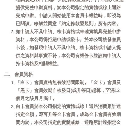
提供完整申辦資料，於本公司指定的實體或線上通路
完成申辦。申請人開始使用本會員卡權益時，即視為
已閱讀、瞭解並同意「約定條款暨規則」所有內容。
如申請人不具申請、核卡資格或未確實填具完整申辦
資料，本公司得拒絕申請或發卡。於本公司核發會員
卡後，如發現申請人不具申請、核卡資格或申請人提
供之資料與事實不符，本公司有權停卡並註銷申請人
持卡資格及相關權益。
二. 會員資格
「白卡」會員資格無有效期間限制。「金卡」會員及
「黑卡」會員效期自核發日(或升等日)起算，至滿12
個月之該月月底止。
白卡會員於本公司指定的實體或線上通路消費累計達
指定金額，即可升等金卡會員，成為金卡會員有效期
間內於，本公司指定的實體或線上通路累計達指定金