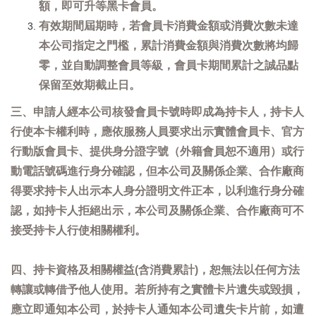
額，即可升等黑卡會員。
有效期間屆期時，若會員卡消費金額或消費次數未達
本公司指定之門檻，累計消費金額與消費次數將均歸
零，並自動調整會員等級，會員卡期間累計之誠品點
保留至效期截止日。
三、申請人經本公司核發會員卡號時即成為持卡人，持卡人
行使本卡權利時，應依服務人員要求出示實體會員卡、官方
行動版會員卡、提供身分證字號（外籍會員恕不適用）或行
動電話號碼進行身分確認，但本公司及關係企業、合作廠商
得要求持卡人出示本人身分證明文件正本，以利進行身分確
認，如持卡人拒絕出示，本公司及關係企業、合作廠商可不
接受持卡人行使相關權利。
四、持卡資格及相關權益(含消費累計)，恕無法以任何方法
轉讓或轉借予他人使用。若所持有之實體卡片遺失或毀損，
應立即通知本公司，於持卡人通知本公司遺失卡片前，如遭