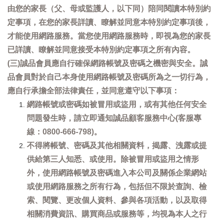
由您的家長（父、母或監護人，以下同）陪同閱讀本特別約
定事項，在您的家長詳讀、瞭解並同意本特別約定事項後，
才能使用網路服務。當您使用網路服務時，即視為您的家長
已詳讀、瞭解並同意接受本特別約定事項之所有內容。
(三)誠品會員應自行確保網路帳號及密碼之機密與安全。誠
品會員對於自己本身使用網路帳號及密碼所為之一切行為，
應自行承擔全部法律責任，並同意遵守以下事項：
網路帳號或密碼如被冒用或盜用，或有其他任何安全
問題發生時，請立即通知誠品顧客服務中心(客服專
線：0800-666-798)。
不得將帳號、密碼及其他相關資料，揭露、洩露或提
供給第三人知悉、或使用。除被冒用或盜用之情形
外，使用網路帳號及密碼進入本公司及關係企業網站
或使用網路服務之所有行為，包括但不限於查詢、檢
索、閱覽、更改個人資料、參與各項活動，以及取得
相關消費資訊、購買商品或服務等，均視為本人之行