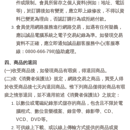
件或限制。會員所留存之個人資料(例如：地址、電話
等)，於訂購後如有變更，應立即上線修改，不得以資
料已變更為理由，否認訂購行為或拒絕付款。
會員使用網路服務進行網路交易，如遇有任何疑義，
應以誠品電腦系統之電子交易紀錄為準。如發現交易
資料不正確，應立即通知誠品顧客服務中心(客服專
線：0800-666-798)協助處理。
四、商品的退回
(一)收受商品後，如發現商品有瑕疵，得退回商品。
(二)依《消費者保護法》規定，網路交易之商品，買受人得
於收受商品後七天內退回商品。惟下列商品僅得於商品有瑕
疵之情形退回，並不適用前述《消費者保護法》之規定：
以數位或電磁紀錄形式儲存的商品，包含且不限於電
腦程式、數位音樂檔案、錄音帶、錄影帶、CD、
VCD、DVD等。
可供線上下載、或以線上傳輸方式提供的商品或資