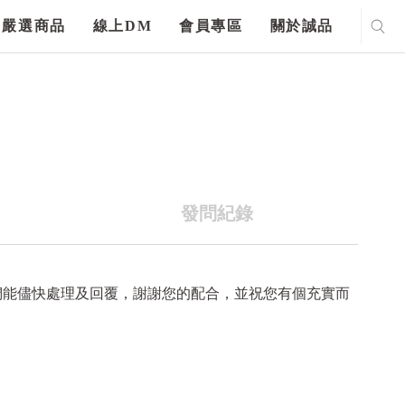
嚴選商品
線上DM
會員專區
關於誠品
發問紀錄
們能儘快處理及回覆，謝謝您的配合，並祝您有個充實而