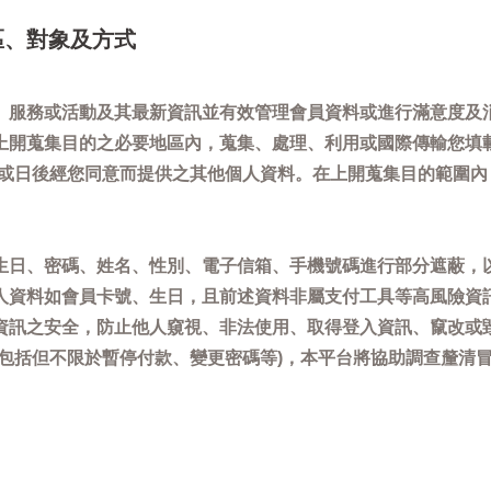
區、對象及方式
、服務或活動及其最新資訊並有效管理會員資料或進行滿意度及
上開蒐集目的之必要地區內，蒐集、處理、利用或國際傳輸您填
)或日後經您同意而提供之其他個人資料。在上開蒐集目的範圍
生日、密碼、姓名、性別、電子信箱、手機號碼進行部分遮蔽，
人資料如會員卡號、生日，且前述資料非屬支付工具等高風險資
資訊之安全，防止他人窺視、非法使用、取得登入資訊、竄改或
(包括但不限於暫停付款、變更密碼等)，本平台將協助調查釐清