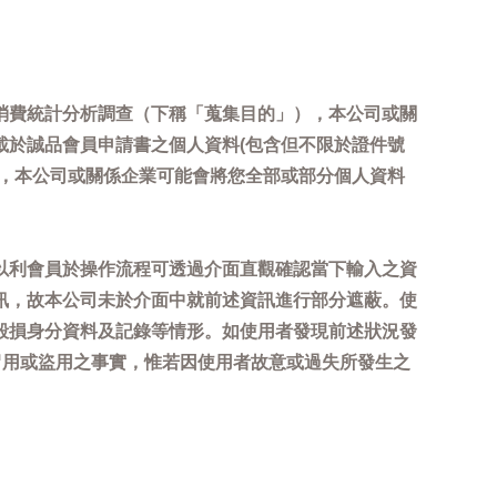
消費統計分析調查（下稱「蒐集目的」），本公司或關
載於誠品會員申請書之個人資料(包含但不限於證件號
內，本公司或關係企業可能會將您全部或部分個人資料
以利會員於操作流程可透過介面直觀確認當下輸入之資
訊，故本公司未於介面中就前述資訊進行部分遮蔽。使
毀損身分資料及記錄等情形。如使用者發現前述狀況發
冒用或盜用之事實，惟若因使用者故意或過失所發生之