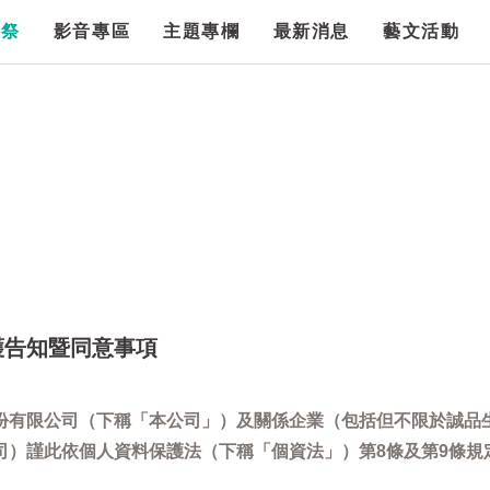
漫祭
影音專區
主題專欄
最新消息
藝文活動
護告知暨同意事項
份有限公司（下稱「本公司」）及關係企業（包括但不限於誠品
司）謹此依個人資料保護法（下稱「個資法」）第8條及第9條規