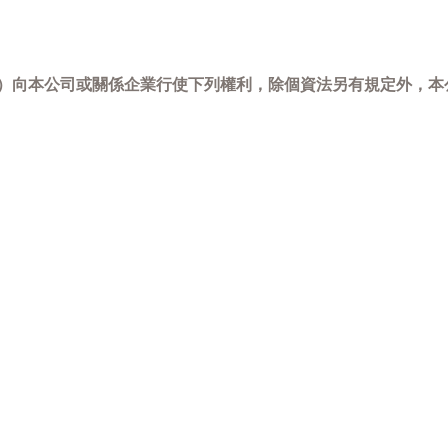
-798）向本公司或關係企業行使下列權利，除個資法另有規定外