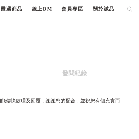
嚴選商品
線上DM
會員專區
關於誠品
發問紀錄
們能儘快處理及回覆，謝謝您的配合，並祝您有個充實而