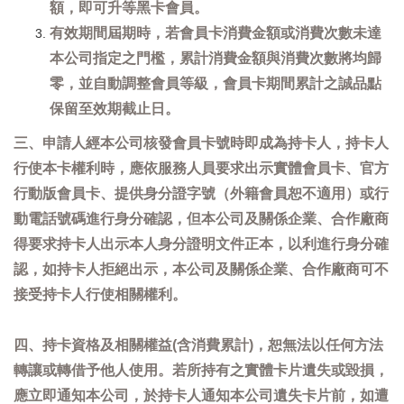
額，即可升等黑卡會員。
有效期間屆期時，若會員卡消費金額或消費次數未達
本公司指定之門檻，累計消費金額與消費次數將均歸
零，並自動調整會員等級，會員卡期間累計之誠品點
保留至效期截止日。
三、申請人經本公司核發會員卡號時即成為持卡人，持卡人
行使本卡權利時，應依服務人員要求出示實體會員卡、官方
行動版會員卡、提供身分證字號（外籍會員恕不適用）或行
動電話號碼進行身分確認，但本公司及關係企業、合作廠商
得要求持卡人出示本人身分證明文件正本，以利進行身分確
認，如持卡人拒絕出示，本公司及關係企業、合作廠商可不
接受持卡人行使相關權利。
四、持卡資格及相關權益(含消費累計)，恕無法以任何方法
轉讓或轉借予他人使用。若所持有之實體卡片遺失或毀損，
應立即通知本公司，於持卡人通知本公司遺失卡片前，如遭