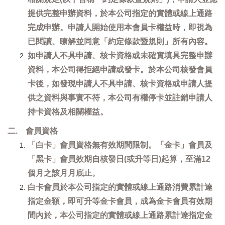
提供完整申辦資料，於本公司指定的實體或線上通路
完成申辦。申請人開始使用本會員卡權益時，即視為
已閱讀、瞭解並同意「約定條款暨規則」所有內容。
如申請人不具申請、核卡資格或未確實填具完整申辦
資料，本公司得拒絕申請或發卡。於本公司核發會員
卡後，如發現申請人不具申請、核卡資格或申請人提
供之資料與事實不符，本公司有權停卡並註銷申請人
持卡資格及相關權益。
二. 會員資格
「白卡」會員資格無有效期間限制。「金卡」會員及
「黑卡」會員效期自核發日(或升等日)起算，至滿12
個月之該月月底止。
白卡會員於本公司指定的實體或線上通路消費累計達
指定金額，即可升等金卡會員，成為金卡會員有效期
間內於，本公司指定的實體或線上通路累計達指定金