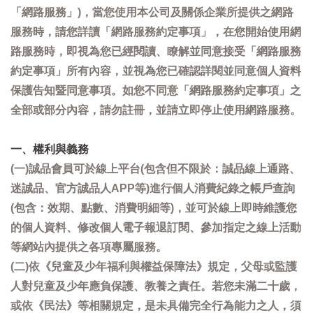
「網路服務」)，當您使用本公司及關係企業所提供之網路
服務時，請您詳讀「網路服務約定事項」，在您開始使用網
路服務時，即視為您已經閱讀、瞭解並同意接受「網路服務
約定事項」所有內容，並視為您已確認詳閱並同意個人資料
保護告知暨同意事項。如您不同意「網路服務約定事項」之
全部或部分內容，請勿註冊，並請立即停止使用網路服務。
一、權利與義務
(一)誠品會員可於線上平台(包含但不限於：誠品線上通路、
迷誠品、官方誠品人APP等)進行個人消費紀錄之帳戶查詢
(包含：效期、點數、消費明細等)，並可於線上即時維護您
的個人資料、修改個人電子報退訂閱、參加指定之線上活動
等網站內提供之各項專屬服務。
(二)依《兒童及少年福利與權益保障法》規定，父母或監護
人對兒童及少年應負保護、教養之責任。若您未滿二十歲，
或依《民法》等相關規定，是未具備完全行為能力之人，須