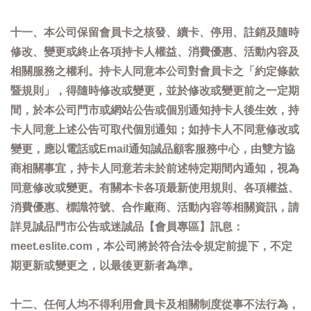
十一、本公司保留會員卡之核發、續卡、停用、註銷及隨時
修改、變更或終止各項持卡人權益、消費優惠、活動內容及
相關服務之權利。持卡人同意本公司對會員卡之「約定條款
暨規則」，得隨時修改或變更，並於修改或變更前之一定期
間，於本公司門市或網站公告或個別通知持卡人後生效，持
卡人同意上述公告可取代個別通知；如持卡人不同意修改或
變更，應以電話或Email通知誠品顧客服務中心，由雙方協
商相關事宜，持卡人同意若未於前述特定期間內通知，視為
同意修改或變更。有關本卡各項最新使用規則、各項權益、
消費優惠、標識符號、合作廠商、活動內容等相關資訊，請
詳見誠品門市公告或迷誠品【會員專區】訊息：
meet.eslite.com，本公司將於符合法令規定前提下，不定
期更新或變更之，以最後更新者為準。
十二、任何人均不得利用會員卡及相關制度從事不法行為，