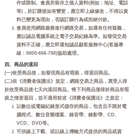
件或限制。會員所留存之個人資料(例如：地址、電話
等)，於訂購後如有變更，應立即上線修改，不得以資
料已變更為理由，否認訂購行為或拒絕付款。
會員使用網路服務進行網路交易，如遇有任何疑義，
應以誠品電腦系統之電子交易紀錄為準。如發現交易
資料不正確，應立即通知誠品顧客服務中心(客服專
線：0800-666-798)協助處理。
四、商品的退回
(一)收受商品後，如發現商品有瑕疵，得退回商品。
(二)依《消費者保護法》規定，網路交易之商品，買受人得
於收受商品後七天內退回商品。惟下列商品僅得於商品有瑕
疵之情形退回，並不適用前述《消費者保護法》之規定：
以數位或電磁紀錄形式儲存的商品，包含且不限於電
腦程式、數位音樂檔案、錄音帶、錄影帶、CD、
VCD、DVD等。
可供線上下載、或以線上傳輸方式提供的商品或資