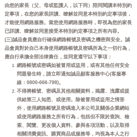
由您的家長（父、母或監護人，以下同）陪同閱讀本特別約
定事項，在您的家長詳讀、瞭解並同意本特別約定事項後，
才能使用網路服務。當您使用網路服務時，即視為您的家長
已詳讀、瞭解並同意接受本特別約定事項之所有內容。
(三)誠品會員應自行確保網路帳號及密碼之機密與安全。誠
品會員對於自己本身使用網路帳號及密碼所為之一切行為，
應自行承擔全部法律責任，並同意遵守以下事項：
網路帳號或密碼如被冒用或盜用，或有其他任何安全
問題發生時，請立即通知誠品顧客服務中心(客服專
線：0800-666-798)。
不得將帳號、密碼及其他相關資料，揭露、洩露或提
供給第三人知悉、或使用。除被冒用或盜用之情形
外，使用網路帳號及密碼進入本公司及關係企業網站
或使用網路服務之所有行為，包括但不限於查詢、檢
索、閱覽、更改個人資料、參與各項活動，以及取得
相關消費資訊、購買商品或服務等，均視為本人之行