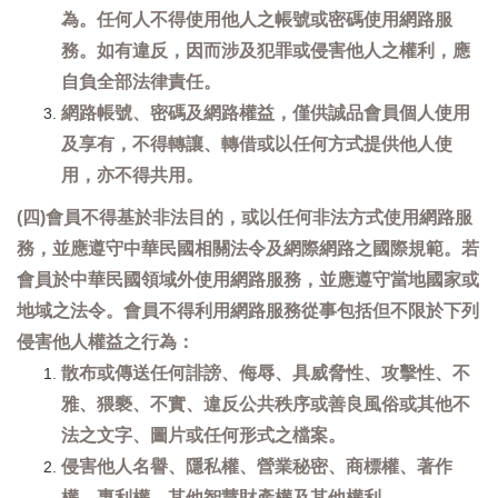
為。任何人不得使用他人之帳號或密碼使用網路服
務。如有違反，因而涉及犯罪或侵害他人之權利，應
自負全部法律責任。
網路帳號、密碼及網路權益，僅供誠品會員個人使用
及享有，不得轉讓、轉借或以任何方式提供他人使
用，亦不得共用。
(四)會員不得基於非法目的，或以任何非法方式使用網路服
務，並應遵守中華民國相關法令及網際網路之國際規範。若
會員於中華民國領域外使用網路服務，並應遵守當地國家或
地域之法令。會員不得利用網路服務從事包括但不限於下列
侵害他人權益之行為：
散布或傳送任何誹謗、侮辱、具威脅性、攻擊性、不
雅、猥褻、不實、違反公共秩序或善良風俗或其他不
法之文字、圖片或任何形式之檔案。
侵害他人名譽、隱私權、營業秘密、商標權、著作
權、專利權、其他智慧財產權及其他權利。