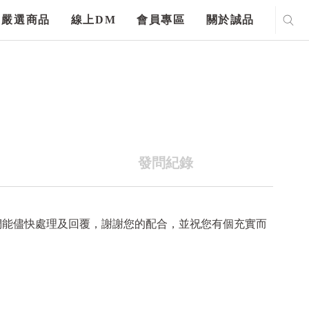
嚴選商品
線上DM
會員專區
關於誠品
發問紀錄
們能儘快處理及回覆，謝謝您的配合，並祝您有個充實而