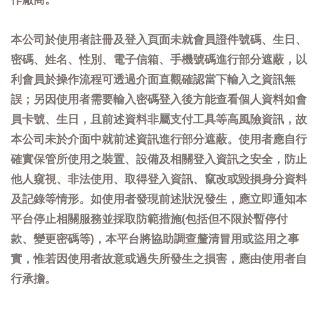
本公司於使用者註冊及登入頁面未就會員證件號碼、生日、
密碼、姓名、性別、電子信箱、手機號碼進行部分遮蔽，以
利會員於操作流程可透過介面直觀確認當下輸入之資訊無
誤；另因使用者需要輸入密碼登入後方能查看個人資料如會
員卡號、生日，且前述資料非屬支付工具等高風險資訊，故
本公司未於介面中就前述資訊進行部分遮蔽。使用者應自行
確實保管所使用之裝置、設備及相關登入資訊之安全，防止
他人窺視、非法使用、取得登入資訊、竄改或毀損身分資料
及記錄等情形。如使用者發現前述狀況發生，應立即通知本
平台停止相關服務並採取防範措施(包括但不限於暫停付
款、變更密碼等)，本平台將協助調查釐清冒用或盜用之事
實，惟若因使用者故意或過失所發生之損害，應由使用者自
行承擔。