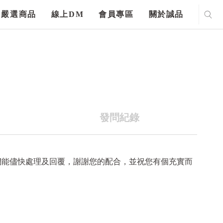
嚴選商品
線上DM
會員專區
關於誠品
發問紀錄
們能儘快處理及回覆，謝謝您的配合，並祝您有個充實而