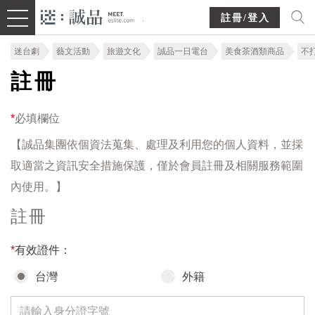
註冊/登入
迷台劇
藝文活動
旅遊文化
誠品一日電台
美食茶酒類商品
不
註冊
*
必填欄位
【誠品集團依個資法蒐集、處理及利用您的個人資料，並採
取適當之資訊安全措施保護，僅於會員註冊及相關服務範圍
內使用。】
註冊
*
有效證件：
台灣
外籍