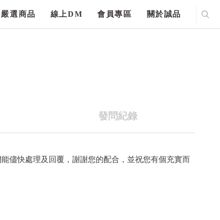
嚴選商品
線上DM
會員專區
關於誠品
發問紀錄
們能儘快處理及回覆，謝謝您的配合，並祝您有個充實而