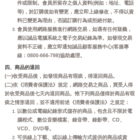
件或限制。會員所留存之個人資料(例如：地址、電話
等)，於訂購後如有變更，應立即上線修改，不得以資
料已變更為理由，否認訂購行為或拒絕付款。
會員使用網路服務進行網路交易，如遇有任何疑義，
應以誠品電腦系統之電子交易紀錄為準。如發現交易
資料不正確，應立即通知誠品顧客服務中心(客服專
線：0800-666-798)協助處理。
四、商品的退回
(一)收受商品後，如發現商品有瑕疵，得退回商品。
(二)依《消費者保護法》規定，網路交易之商品，買受人得
於收受商品後七天內退回商品。惟下列商品僅得於商品有瑕
疵之情形退回，並不適用前述《消費者保護法》之規定：
以數位或電磁紀錄形式儲存的商品，包含且不限於電
腦程式、數位音樂檔案、錄音帶、錄影帶、CD、
VCD、DVD等。
可供線上下載、或以線上傳輸方式提供的商品或資