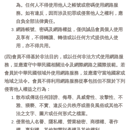
為。任何人不得使用他人之帳號或密碼使用網路服
務。如有違反，因而涉及犯罪或侵害他人之權利，應
自負全部法律責任。
網路帳號、密碼及網路權益，僅供誠品會員個人使用
及享有，不得轉讓、轉借或以任何方式提供他人使
用，亦不得共用。
(四)會員不得基於非法目的，或以任何非法方式使用網路服
務，並應遵守中華民國相關法令及網際網路之國際規範。若
會員於中華民國領域外使用網路服務，並應遵守當地國家或
地域之法令。會員不得利用網路服務從事包括但不限於下列
侵害他人權益之行為：
散布或傳送任何誹謗、侮辱、具威脅性、攻擊性、不
雅、猥褻、不實、違反公共秩序或善良風俗或其他不
法之文字、圖片或任何形式之檔案。
侵害他人名譽、隱私權、營業秘密、商標權、著作
權、專利權、其他智慧財產權及其他權利。