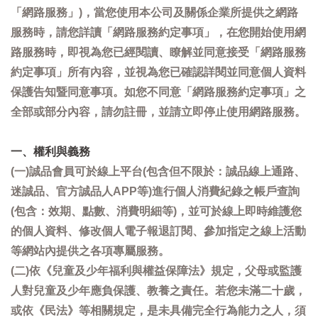
「網路服務」)，當您使用本公司及關係企業所提供之網路
服務時，請您詳讀「網路服務約定事項」，在您開始使用網
路服務時，即視為您已經閱讀、瞭解並同意接受「網路服務
約定事項」所有內容，並視為您已確認詳閱並同意個人資料
保護告知暨同意事項。如您不同意「網路服務約定事項」之
全部或部分內容，請勿註冊，並請立即停止使用網路服務。
一、權利與義務
(一)誠品會員可於線上平台(包含但不限於：誠品線上通路、
迷誠品、官方誠品人APP等)進行個人消費紀錄之帳戶查詢
(包含：效期、點數、消費明細等)，並可於線上即時維護您
的個人資料、修改個人電子報退訂閱、參加指定之線上活動
等網站內提供之各項專屬服務。
(二)依《兒童及少年福利與權益保障法》規定，父母或監護
人對兒童及少年應負保護、教養之責任。若您未滿二十歲，
或依《民法》等相關規定，是未具備完全行為能力之人，須