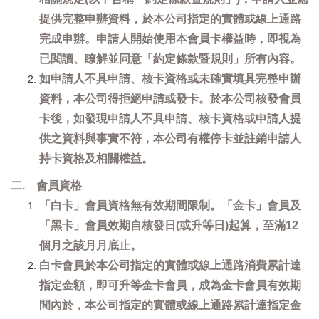
提供完整申辦資料，於本公司指定的實體或線上通路
完成申辦。申請人開始使用本會員卡權益時，即視為
已閱讀、瞭解並同意「約定條款暨規則」所有內容。
如申請人不具申請、核卡資格或未確實填具完整申辦
資料，本公司得拒絕申請或發卡。於本公司核發會員
卡後，如發現申請人不具申請、核卡資格或申請人提
供之資料與事實不符，本公司有權停卡並註銷申請人
持卡資格及相關權益。
二. 會員資格
「白卡」會員資格無有效期間限制。「金卡」會員及
「黑卡」會員效期自核發日(或升等日)起算，至滿12
個月之該月月底止。
白卡會員於本公司指定的實體或線上通路消費累計達
指定金額，即可升等金卡會員，成為金卡會員有效期
間內於，本公司指定的實體或線上通路累計達指定金