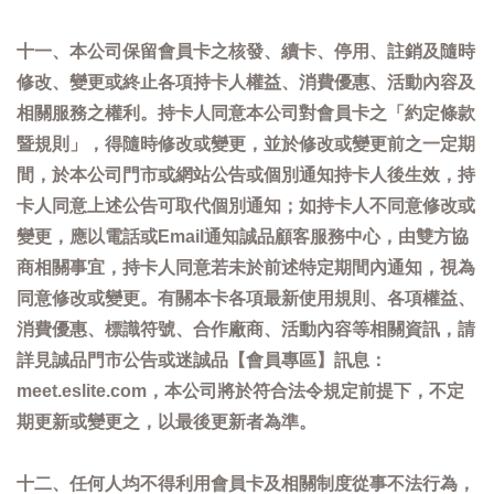
十一、本公司保留會員卡之核發、續卡、停用、註銷及隨時
修改、變更或終止各項持卡人權益、消費優惠、活動內容及
相關服務之權利。持卡人同意本公司對會員卡之「約定條款
暨規則」，得隨時修改或變更，並於修改或變更前之一定期
間，於本公司門市或網站公告或個別通知持卡人後生效，持
卡人同意上述公告可取代個別通知；如持卡人不同意修改或
變更，應以電話或Email通知誠品顧客服務中心，由雙方協
商相關事宜，持卡人同意若未於前述特定期間內通知，視為
同意修改或變更。有關本卡各項最新使用規則、各項權益、
消費優惠、標識符號、合作廠商、活動內容等相關資訊，請
詳見誠品門市公告或迷誠品【會員專區】訊息：
meet.eslite.com，本公司將於符合法令規定前提下，不定
期更新或變更之，以最後更新者為準。
十二、任何人均不得利用會員卡及相關制度從事不法行為，