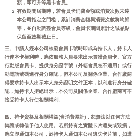
額，即可升等黑卡會員。
有效期間屆期時，若會員卡消費金額或消費次數未達
本公司指定之門檻，累計消費金額與消費次數將均歸
零，並自動調整會員等級，會員卡期間累計之誠品點
保留至效期截止日。
三、申請人經本公司核發會員卡號時即成為持卡人，持卡人
行使本卡權利時，應依服務人員要求出示實體會員卡、官方
行動版會員卡、提供身分證字號（外籍會員恕不適用）或行
動電話號碼進行身分確認，但本公司及關係企業、合作廠商
得要求持卡人出示本人身分證明文件正本，以利進行身分確
認，如持卡人拒絕出示，本公司及關係企業、合作廠商可不
接受持卡人行使相關權利。
四、持卡資格及相關權益(含消費累計)，恕無法以任何方法
轉讓或轉借予他人使用。若所持有之實體卡片遺失或毀損，
應立即通知本公司，於持卡人通知本公司遺失卡片前，如遭