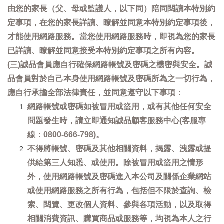
由您的家長（父、母或監護人，以下同）陪同閱讀本特別約
定事項，在您的家長詳讀、瞭解並同意本特別約定事項後，
才能使用網路服務。當您使用網路服務時，即視為您的家長
已詳讀、瞭解並同意接受本特別約定事項之所有內容。
(三)誠品會員應自行確保網路帳號及密碼之機密與安全。誠
品會員對於自己本身使用網路帳號及密碼所為之一切行為，
應自行承擔全部法律責任，並同意遵守以下事項：
網路帳號或密碼如被冒用或盜用，或有其他任何安全
問題發生時，請立即通知誠品顧客服務中心(客服專
線：0800-666-798)。
不得將帳號、密碼及其他相關資料，揭露、洩露或提
供給第三人知悉、或使用。除被冒用或盜用之情形
外，使用網路帳號及密碼進入本公司及關係企業網站
或使用網路服務之所有行為，包括但不限於查詢、檢
索、閱覽、更改個人資料、參與各項活動，以及取得
相關消費資訊、購買商品或服務等，均視為本人之行