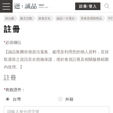
註冊/登入
迷台劇
藝文活動
旅遊文化
誠品一日電台
美食茶酒類商品
不
註冊
*
必填欄位
【誠品集團依個資法蒐集、處理及利用您的個人資料，並採
取適當之資訊安全措施保護，僅於會員註冊及相關服務範圍
內使用。】
註冊
*
有效證件：
台灣
外籍