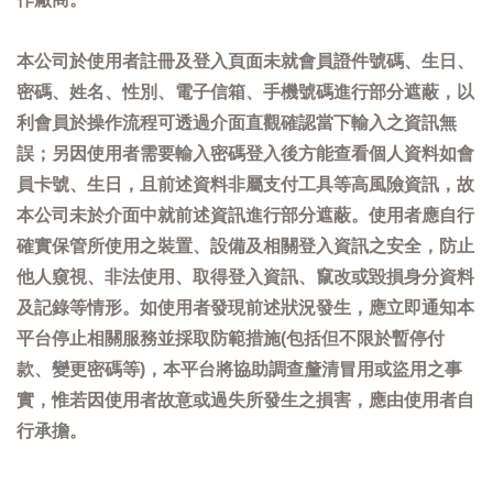
本公司於使用者註冊及登入頁面未就會員證件號碼、生日、
密碼、姓名、性別、電子信箱、手機號碼進行部分遮蔽，以
利會員於操作流程可透過介面直觀確認當下輸入之資訊無
誤；另因使用者需要輸入密碼登入後方能查看個人資料如會
員卡號、生日，且前述資料非屬支付工具等高風險資訊，故
本公司未於介面中就前述資訊進行部分遮蔽。使用者應自行
確實保管所使用之裝置、設備及相關登入資訊之安全，防止
他人窺視、非法使用、取得登入資訊、竄改或毀損身分資料
及記錄等情形。如使用者發現前述狀況發生，應立即通知本
平台停止相關服務並採取防範措施(包括但不限於暫停付
款、變更密碼等)，本平台將協助調查釐清冒用或盜用之事
實，惟若因使用者故意或過失所發生之損害，應由使用者自
行承擔。