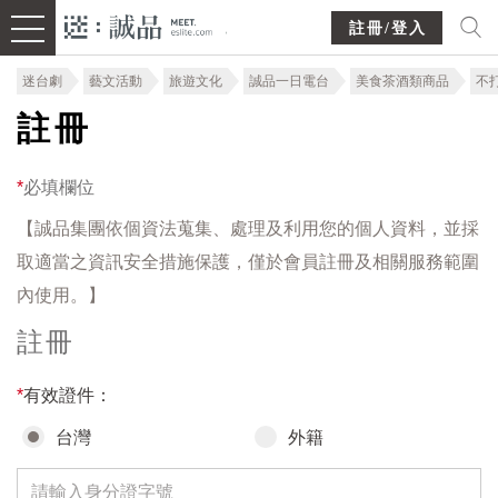
註冊/登入
迷台劇
藝文活動
旅遊文化
誠品一日電台
美食茶酒類商品
不
註冊
*
必填欄位
【誠品集團依個資法蒐集、處理及利用您的個人資料，並採
取適當之資訊安全措施保護，僅於會員註冊及相關服務範圍
內使用。】
註冊
*
有效證件：
台灣
外籍