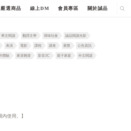
嚴選商品
線上DM
會員專區
關於誠品
華文閱讀
翻譯文學
尋味玩食
誠品閱讀光影
表演
電影
課程
講座
展覽
公告資訊
作體驗
家居雜貨
影音3C
親子家庭
外文閱讀
圍內使用。】