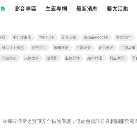
漫祭
影音專區
主題專欄
最新消息
藝文活動
商品
不打烊書店
YouTube
影音企畫
迷誠品Podcast
華文創作
誠品線上優惠
嚴選商品
編輯書房
特別企畫
香氛美容
品牌故事
閱讀文化
人物故事
迷電影
服飾配件
編輯精選
雜誌新訊
手
，並採取適當之資訊安全措施保護，僅於會員註冊及相關服務範