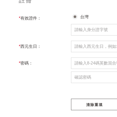
註冊
台灣
*
有效證件：
*
西元生日：
*
密碼：