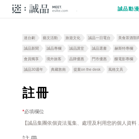
誠品動
迷台劇
藝文活動
旅遊文化
誠品一日電台
美食茶酒類
誠品新聞
誠品專欄
誠品講堂
誠品選書
赫斯特專欄
會員獨享
境外旅客
品牌優惠
門市優惠
釀電影專欄
誠品30週年
典藏敦南
提案on the desk
風格文具
註冊
*
必填欄位
【誠品集團依個資法蒐集、處理及利用您的個人資料