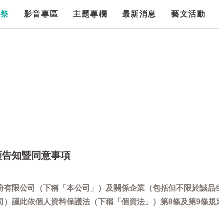
漫祭
影音專區
主題專欄
最新消息
藝文活動
護告知暨同意事項
份有限公司（下稱「本公司」）及關係企業（包括但不限於誠品
司）謹此依個人資料保護法（下稱「個資法」）第8條及第9條規