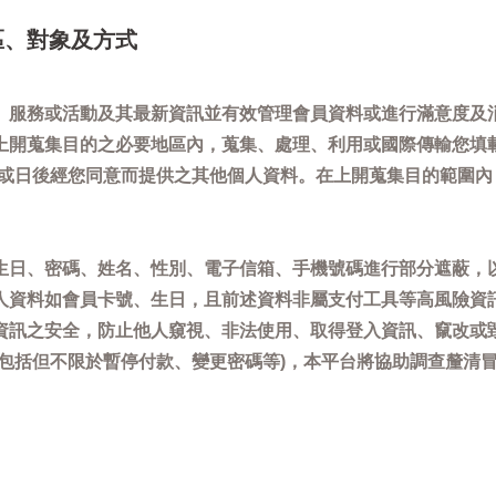
區、對象及方式
、服務或活動及其最新資訊並有效管理會員資料或進行滿意度及
上開蒐集目的之必要地區內，蒐集、處理、利用或國際傳輸您填
)或日後經您同意而提供之其他個人資料。在上開蒐集目的範圍
生日、密碼、姓名、性別、電子信箱、手機號碼進行部分遮蔽，
人資料如會員卡號、生日，且前述資料非屬支付工具等高風險資
資訊之安全，防止他人窺視、非法使用、取得登入資訊、竄改或
(包括但不限於暫停付款、變更密碼等)，本平台將協助調查釐清