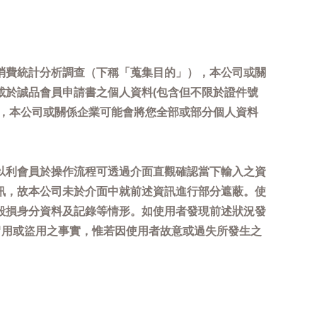
消費統計分析調查（下稱「蒐集目的」），本公司或關
載於誠品會員申請書之個人資料(包含但不限於證件號
內，本公司或關係企業可能會將您全部或部分個人資料
以利會員於操作流程可透過介面直觀確認當下輸入之資
訊，故本公司未於介面中就前述資訊進行部分遮蔽。使
毀損身分資料及記錄等情形。如使用者發現前述狀況發
冒用或盜用之事實，惟若因使用者故意或過失所發生之