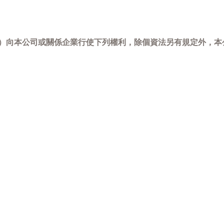
-798）向本公司或關係企業行使下列權利，除個資法另有規定外