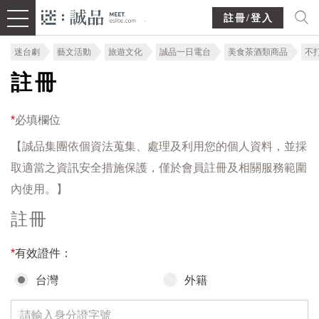
註冊/登入
迷台劇
藝文活動
旅遊文化
誠品一日電台
美食茶酒類商品
不
註冊
*
必填欄位
【誠品集團依個資法蒐集、處理及利用您的個人資料，並採
取適當之資訊安全措施保護，僅於會員註冊及相關服務範圍
內使用。】
註冊
*
有效證件：
台灣
外籍