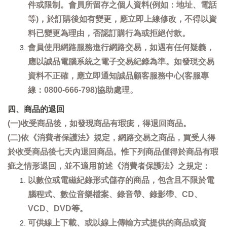
件或限制。會員所留存之個人資料(例如：地址、電話
等)，於訂購後如有變更，應立即上線修改，不得以資
料已變更為理由，否認訂購行為或拒絕付款。
會員使用網路服務進行網路交易，如遇有任何疑義，
應以誠品電腦系統之電子交易紀錄為準。如發現交易
資料不正確，應立即通知誠品顧客服務中心(客服專
線：0800-666-798)協助處理。
四、商品的退回
(一)收受商品後，如發現商品有瑕疵，得退回商品。
(二)依《消費者保護法》規定，網路交易之商品，買受人得
於收受商品後七天內退回商品。惟下列商品僅得於商品有瑕
疵之情形退回，並不適用前述《消費者保護法》之規定：
以數位或電磁紀錄形式儲存的商品，包含且不限於電
腦程式、數位音樂檔案、錄音帶、錄影帶、CD、
VCD、DVD等。
可供線上下載、或以線上傳輸方式提供的商品或資