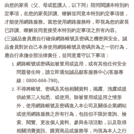
由您的家長（父、母或監護人，以下同）陪同閱讀本特別約
定事項，在您的家長詳讀、瞭解並同意本特別約定事項後，
才能使用網路服務。當您使用網路服務時，即視為您的家長
已詳讀、瞭解並同意接受本特別約定事項之所有內容。
(三)誠品會員應自行確保網路帳號及密碼之機密與安全。誠
品會員對於自己本身使用網路帳號及密碼所為之一切行為，
應自行承擔全部法律責任，並同意遵守以下事項：
網路帳號或密碼如被冒用或盜用，或有其他任何安全
問題發生時，請立即通知誠品顧客服務中心(客服專
線：0800-666-798)。
不得將帳號、密碼及其他相關資料，揭露、洩露或提
供給第三人知悉、或使用。除被冒用或盜用之情形
外，使用網路帳號及密碼進入本公司及關係企業網站
或使用網路服務之所有行為，包括但不限於查詢、檢
索、閱覽、更改個人資料、參與各項活動，以及取得
相關消費資訊、購買商品或服務等，均視為本人之行