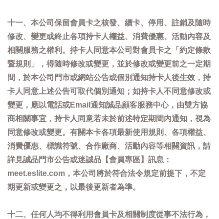
十一、本公司保留會員卡之核發、續卡、停用、註銷及隨時
修改、變更或終止各項持卡人權益、消費優惠、活動內容及
相關服務之權利。持卡人同意本公司對會員卡之「約定條款
暨規則」，得隨時修改或變更，並於修改或變更前之一定期
間，於本公司門市或網站公告或個別通知持卡人後生效，持
卡人同意上述公告可取代個別通知；如持卡人不同意修改或
變更，應以電話或Email通知誠品顧客服務中心，由雙方協
商相關事宜，持卡人同意若未於前述特定期間內通知，視為
同意修改或變更。有關本卡各項最新使用規則、各項權益、
消費優惠、標識符號、合作廠商、活動內容等相關資訊，請
詳見誠品門市公告或迷誠品【會員專區】訊息：
meet.eslite.com，本公司將於符合法令規定前提下，不定
期更新或變更之，以最後更新者為準。
十二、任何人均不得利用會員卡及相關制度從事不法行為，