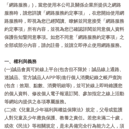
「網路服務」)，當您使用本公司及關係企業所提供之網路
服務時，請您詳讀「網路服務約定事項」，在您開始使用網
路服務時，即視為您已經閱讀、瞭解並同意接受「網路服務
約定事項」所有內容，並視為您已確認詳閱並同意個人資料
保護告知暨同意事項。如您不同意「網路服務約定事項」之
全部或部分內容，請勿註冊，並請立即停止使用網路服務。
一、權利與義務
(一)誠品會員可於線上平台(包含但不限於：誠品線上通路、
迷誠品、官方誠品人APP等)進行個人消費紀錄之帳戶查詢
(包含：效期、點數、消費明細等)，並可於線上即時維護您
的個人資料、修改個人電子報退訂閱、參加指定之線上活動
等網站內提供之各項專屬服務。
(二)依《兒童及少年福利與權益保障法》規定，父母或監護
人對兒童及少年應負保護、教養之責任。若您未滿二十歲，
或依《民法》等相關規定，是未具備完全行為能力之人，須