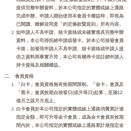
提供完整申辦資料，於本公司指定的實體或線上通路
完成申辦。申請人開始使用本會員卡權益時，即視為
已閱讀、瞭解並同意「約定條款暨規則」所有內容。
如申請人不具申請、核卡資格或未確實填具完整申辦
資料，本公司得拒絕申請或發卡。於本公司核發會員
卡後，如發現申請人不具申請、核卡資格或申請人提
供之資料與事實不符，本公司有權停卡並註銷申請人
持卡資格及相關權益。
二. 會員資格
「白卡」會員資格無有效期間限制。「金卡」會員及
「黑卡」會員效期自核發日(或升等日)起算，至滿12
個月之該月月底止。
白卡會員於本公司指定的實體或線上通路消費累計達
指定金額，即可升等金卡會員，成為金卡會員有效期
間內於，本公司指定的實體或線上通路累計達指定金