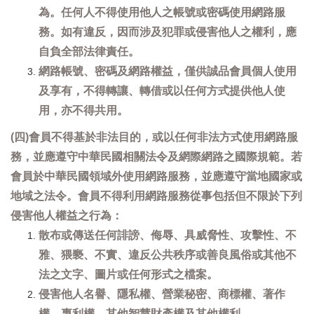
為。任何人不得使用他人之帳號或密碼使用網路服
務。如有違反，因而涉及犯罪或侵害他人之權利，應
自負全部法律責任。
網路帳號、密碼及網路權益，僅供誠品會員個人使用
及享有，不得轉讓、轉借或以任何方式提供他人使
用，亦不得共用。
(四)會員不得基於非法目的，或以任何非法方式使用網路服
務，並應遵守中華民國相關法令及網際網路之國際規範。若
會員於中華民國領域外使用網路服務，並應遵守當地國家或
地域之法令。會員不得利用網路服務從事包括但不限於下列
侵害他人權益之行為：
散布或傳送任何誹謗、侮辱、具威脅性、攻擊性、不
雅、猥褻、不實、違反公共秩序或善良風俗或其他不
法之文字、圖片或任何形式之檔案。
侵害他人名譽、隱私權、營業秘密、商標權、著作
權、專利權、其他智慧財產權及其他權利。