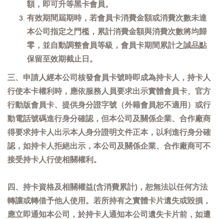
額，即可升等黑卡會員。
有效期間屆期時，若會員卡消費金額或消費次數未達
本公司指定之門檻，累計消費金額與消費次數將均歸
零，並自動調整會員等級，會員卡期間累計之誠品點
保留至效期截止日。
三、申請人經本公司核發會員卡號時即成為持卡人，持卡人
行使本卡權利時，應依服務人員要求出示實體會員卡、官方
行動版會員卡、提供身分證字號（外籍會員恕不適用）或行
動電話號碼進行身分確認，但本公司及關係企業、合作廠商
得要求持卡人出示本人身分證明文件正本，以利進行身分確
認，如持卡人拒絕出示，本公司及關係企業、合作廠商可不
接受持卡人行使相關權利。
四、持卡資格及相關權益(含消費累計)，恕無法以任何方法
轉讓或轉借予他人使用。若所持有之實體卡片遺失或毀損，
應立即通知本公司，於持卡人通知本公司遺失卡片前，如遭