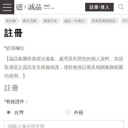
註冊/登入
迷台劇
藝文活動
旅遊文化
誠品一日電台
美食茶酒類商品
不
註冊
*
必填欄位
【誠品集團依個資法蒐集、處理及利用您的個人資料，並採
取適當之資訊安全措施保護，僅於會員註冊及相關服務範圍
內使用。】
註冊
*
有效證件：
台灣
外籍