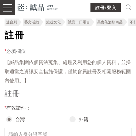
註冊/登入
迷台劇
藝文活動
旅遊文化
誠品一日電台
美食茶酒類商品
不
註冊
*
必填欄位
【誠品集團依個資法蒐集、處理及利用您的個人資料，並採
取適當之資訊安全措施保護，僅於會員註冊及相關服務範圍
內使用。】
註冊
*
有效證件：
台灣
外籍