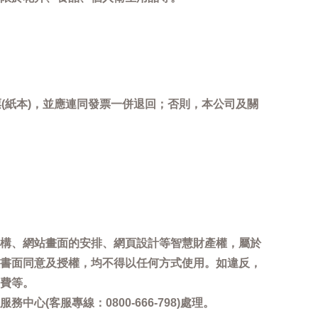
(紙本)，並應連同發票一併退回；否則，本公司及關
。
構、網站畫面的安排、網頁設計等智慧財產權，屬於
書面同意及授權，均不得以任何方式使用。如違反，
費等。
客服專線：0800-666-798)處理。