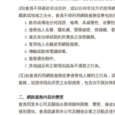
(四)會員不得基於非法目的，或以任何非法方式使
國家或地域之法令。會員不得利用網路服務從事包括
散布或傳送任何誹謗、侮辱、具威脅性、攻擊性
侵害他人名譽、隱私權、營業秘密、商標權、著
違反依法律或契約所應負之保密義務。
冒用他人名義使用網路服務。
傳輸或散佈電腦病毒。
濫發廣告郵件。
其他誠品有正當理由認為不適當之行為。
(五)如會員利用網路服務從事侵害他人權利之行為
服務，並請求因此所受之全部損害，包含但不限於商
二、網路服務內容的變更
會員同意本公司及關係企業得隨時調整、變更、修改
個別通知。會員因參與本公司及關係企業之活動及使