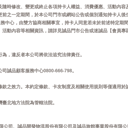
及隨時修改、變更或終止各項持卡人權益、消費優惠、活動內容
更前之一定期間，於本公司門市或網站公告或個別通知持卡人後
客服務中心，由雙方協商相關事宜，持卡人同意若未於前述特定期
動內容等相關資訊，請詳見誠品門市公告或迷誠品【會員專區】訊息：
。
行為，違反者本公司將依法追究法律責任。
品顧客服務中心0800-666-798。
條款之效力。本約定條款、卡友制度及相關使用規則等僅適用於
灣臺北地方法院為管轄法院。
限公司、誠品開發物流股份有限公司及誠品旅館事業股份有限公