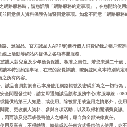
供之網路服務時，請您詳讀「網路服務約定事項」，在您開始使
閱並同意個人資料保護告知暨同意事項。如您不同意「網路服務
通路、迷誠品、官方誠品人APP等)進行個人消費紀錄之帳戶查
之線上活動等網站內提供之各項專屬服務。
母或監護人對兒童及少年應負保護、教養之責任。若您未滿二十歲
閱讀本特別約定事項，在您的家長詳讀、瞭解並同意本特別約定
項之所有內容。
安全。誠品會員對於自己本身使用網路帳號及密碼所為之一切行為
問題發生時，請立即通知誠品顧客服務中心(客服專線：0800-66
或提供給第三人知悉、或使用。除被冒用或盜用之情形外，使用
閱覽、更改個人資料、參與各項活動，以及取得相關消費資訊、
，因而涉及犯罪或侵害他人之權利，應自負全部法律責任。
使用及享有，不得轉讓、轉借或以任何方式提供他人使用，亦不