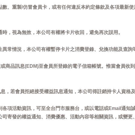
點數、重製/仿冒會員卡，或有任何違反本約定條款及各項最新使
通時，視為無效，本公司有權將卡片收回，避免再次誤用。
生異常情況，本公司有權暫停卡片之消費登錄、兌換功能及查詢
或商品訊息(EDM)至會員所登錄的電子信箱帳號。惟當會員收
訊息，若會員拒絕接受權益訊息通知，本公司得註銷持卡人資格
各項活動資訊，可至全台門市服務台，或以電話或Email通知
公司寄發的權益通知、消費優惠、活動內容等相關資訊，或變更
。