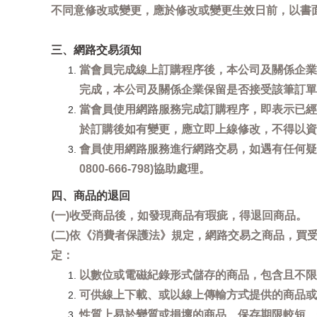
不同意修改或變更，應於修改或變更生效日前，以書
三、網路交易須知
當會員完成線上訂購程序後，本公司及關係企業
完成，本公司及關係企業保留是否接受該筆訂單
當會員使用網路服務完成訂購程序，即表示已經
於訂購後如有變更，應立即上線修改，不得以資
會員使用網路服務進行網路交易，如遇有任何疑
0800-666-798)協助處理。
四、商品的退回
(一)收受商品後，如發現商品有瑕疵，得退回商品。
(二)依《消費者保護法》規定，網路交易之商品，
定：
以數位或電磁紀錄形式儲存的商品，包含且不限
可供線上下載、或以線上傳輸方式提供的商品或
性質上易於變質或損壞的商品、保存期限較短、