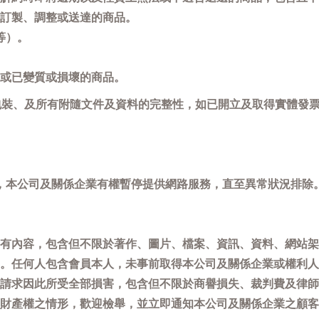
訂製、調整或送達的商品。
等）。
或已變質或損壞的商品。
包裝、及所有附隨文件及資料的完整性，如已開立及取得實體發票
，本公司及關係企業有權暫停提供網路服務，直至異常狀況排除
有內容，包含但不限於著作、圖片、檔案、資訊、資料、網站架
。任何人包含會員本人，未事前取得本公司及關係企業或權利人
請求因此所受全部損害，包含但不限於商譽損失、裁判費及律師
權之情形，歡迎檢舉，並立即通知本公司及關係企業之顧客服務中心(