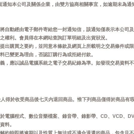
面通知本公司及關係企業，由雙方協商相關事宜，如逾期未為通
將自動經由電子郵件寄給您一封通知信，該通知僅表示本公司及
之權利。會員得在本網站查詢訂單明細及出貨狀況。
提出購買之要約，並同意本條款及網頁上所載明之交易條件或限
料已變更為理由，否認訂購行為或拒絕付款。
義，應以誠品電腦系統之電子交易紀錄為準。如發現交易資料不
買受人得於收受商品後七天內退回商品。惟下列商品僅得於商品有
於電腦程式、數位音樂檔案、錄音帶、錄影帶、CD、VCD、DV
資料。
解約時即將逾期以及性質上無法或不適合退還的商品，包含且不