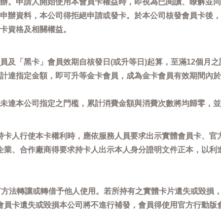
辦。申請人開始使用本會員卡權益時，即視為已閱讀、瞭解並同
申辦資料，本公司得拒絕申請或發卡。於本公司核發會員卡後，
卡資格及相關權益。
員及「黑卡」會員效期自核發日(或升等日)起算，至滿12個月之
計達指定金額，即可升等金卡會員，成為金卡會員有效期間內於
未達本公司指定之門檻，累計消費金額與消費次數將均歸零，並
持卡人行使本卡權利時，應依服務人員要求出示實體會員卡、官
企業、合作廠商得要求持卡人出示本人身分證明文件正本，以利
任何方法轉讓或轉借予他人使用。若所持有之實體卡片遺失或毀損
會員卡遺失或毀損本公司將不進行補發，會員得使用官方行動版