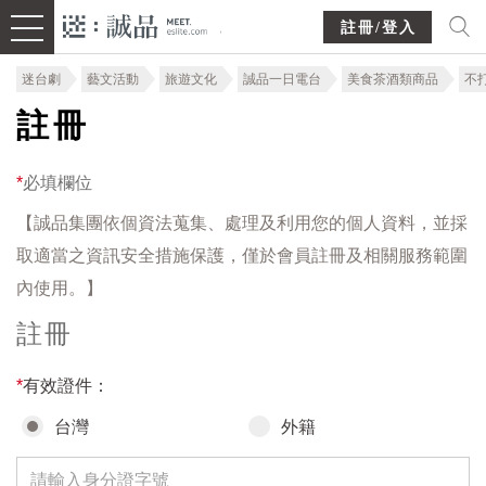
註冊/登入
迷台劇
藝文活動
旅遊文化
誠品一日電台
美食茶酒類商品
不
註冊
*
必填欄位
【誠品集團依個資法蒐集、處理及利用您的個人資料，並採
取適當之資訊安全措施保護，僅於會員註冊及相關服務範圍
內使用。】
註冊
*
有效證件：
台灣
外籍