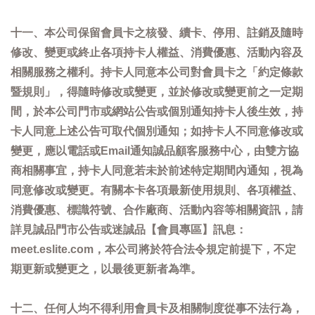
十一、本公司保留會員卡之核發、續卡、停用、註銷及隨時
修改、變更或終止各項持卡人權益、消費優惠、活動內容及
相關服務之權利。持卡人同意本公司對會員卡之「約定條款
暨規則」，得隨時修改或變更，並於修改或變更前之一定期
間，於本公司門市或網站公告或個別通知持卡人後生效，持
卡人同意上述公告可取代個別通知；如持卡人不同意修改或
變更，應以電話或Email通知誠品顧客服務中心，由雙方協
商相關事宜，持卡人同意若未於前述特定期間內通知，視為
同意修改或變更。有關本卡各項最新使用規則、各項權益、
消費優惠、標識符號、合作廠商、活動內容等相關資訊，請
詳見誠品門市公告或迷誠品【會員專區】訊息：
meet.eslite.com，本公司將於符合法令規定前提下，不定
期更新或變更之，以最後更新者為準。
十二、任何人均不得利用會員卡及相關制度從事不法行為，