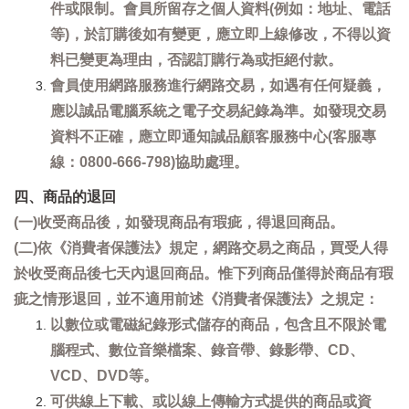
件或限制。會員所留存之個人資料(例如：地址、電話
等)，於訂購後如有變更，應立即上線修改，不得以資
料已變更為理由，否認訂購行為或拒絕付款。
會員使用網路服務進行網路交易，如遇有任何疑義，
應以誠品電腦系統之電子交易紀錄為準。如發現交易
資料不正確，應立即通知誠品顧客服務中心(客服專
線：0800-666-798)協助處理。
四、商品的退回
(一)收受商品後，如發現商品有瑕疵，得退回商品。
(二)依《消費者保護法》規定，網路交易之商品，買受人得
於收受商品後七天內退回商品。惟下列商品僅得於商品有瑕
疵之情形退回，並不適用前述《消費者保護法》之規定：
以數位或電磁紀錄形式儲存的商品，包含且不限於電
腦程式、數位音樂檔案、錄音帶、錄影帶、CD、
VCD、DVD等。
可供線上下載、或以線上傳輸方式提供的商品或資