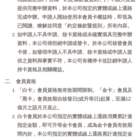
提供完整申辦資料，於本公司指定的實體或線上通路
完成申辦。申請人開始使用本會員卡權益時，即視為
已閱讀、瞭解並同意「約定條款暨規則」所有內容。
如申請人不具申請、核卡資格或未確實填具完整申辦
資料，本公司得拒絕申請或發卡。於本公司核發會員
卡後，如發現申請人不具申請、核卡資格或申請人提
供之資料與事實不符，本公司有權停卡並註銷申請人
持卡資格及相關權益。
二. 會員資格
「白卡」會員資格無有效期間限制。「金卡」會員及
「黑卡」會員效期自核發日(或升等日)起算，至滿12
個月之該月月底止。
白卡會員於本公司指定的實體或線上通路消費累計達
指定金額，即可升等金卡會員，成為金卡會員有效期
間內於，本公司指定的實體或線上通路累計達指定金