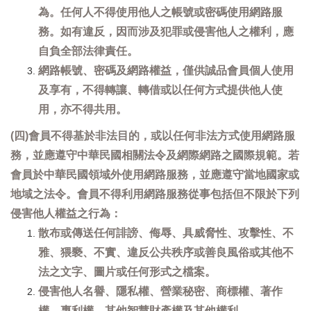
為。任何人不得使用他人之帳號或密碼使用網路服
務。如有違反，因而涉及犯罪或侵害他人之權利，應
自負全部法律責任。
網路帳號、密碼及網路權益，僅供誠品會員個人使用
及享有，不得轉讓、轉借或以任何方式提供他人使
用，亦不得共用。
(四)會員不得基於非法目的，或以任何非法方式使用網路服
務，並應遵守中華民國相關法令及網際網路之國際規範。若
會員於中華民國領域外使用網路服務，並應遵守當地國家或
地域之法令。會員不得利用網路服務從事包括但不限於下列
侵害他人權益之行為：
散布或傳送任何誹謗、侮辱、具威脅性、攻擊性、不
雅、猥褻、不實、違反公共秩序或善良風俗或其他不
法之文字、圖片或任何形式之檔案。
侵害他人名譽、隱私權、營業秘密、商標權、著作
權、專利權、其他智慧財產權及其他權利。