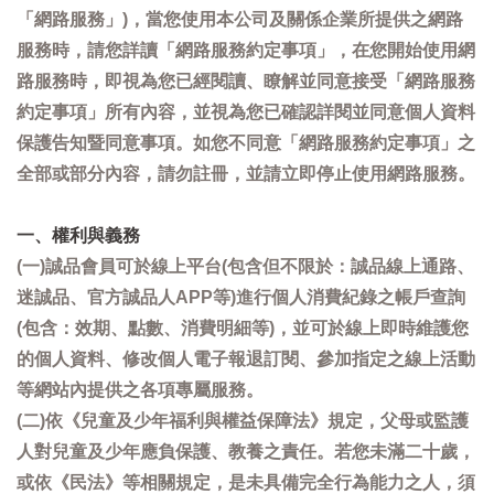
「網路服務」)，當您使用本公司及關係企業所提供之網路
服務時，請您詳讀「網路服務約定事項」，在您開始使用網
路服務時，即視為您已經閱讀、瞭解並同意接受「網路服務
約定事項」所有內容，並視為您已確認詳閱並同意個人資料
保護告知暨同意事項。如您不同意「網路服務約定事項」之
全部或部分內容，請勿註冊，並請立即停止使用網路服務。
一、權利與義務
(一)誠品會員可於線上平台(包含但不限於：誠品線上通路、
迷誠品、官方誠品人APP等)進行個人消費紀錄之帳戶查詢
(包含：效期、點數、消費明細等)，並可於線上即時維護您
的個人資料、修改個人電子報退訂閱、參加指定之線上活動
等網站內提供之各項專屬服務。
(二)依《兒童及少年福利與權益保障法》規定，父母或監護
人對兒童及少年應負保護、教養之責任。若您未滿二十歲，
或依《民法》等相關規定，是未具備完全行為能力之人，須