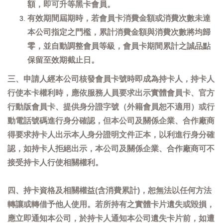
額，即可升等黑卡會員。
有效期間屆期時，若會員卡消費金額或消費次數未達
本公司指定之門檻，累計消費金額與消費次數將均歸
零，並自動調整會員等級，會員卡期間累計之誠品點
保留至效期截止日。
三、申請人經本公司核發會員卡號時即成為持卡人，持卡人
行使本卡權利時，應依服務人員要求出示實體會員卡、官方
行動版會員卡、提供身分證字號（外籍會員恕不適用）或行
動電話號碼進行身分確認，但本公司及關係企業、合作廠商
得要求持卡人出示本人身分證明文件正本，以利進行身分確
認，如持卡人拒絕出示，本公司及關係企業、合作廠商可不
接受持卡人行使相關權利。
四、持卡資格及相關權益(含消費累計)，恕無法以任何方法
轉讓或轉借予他人使用。若所持有之實體卡片遺失或毀損，
應立即通知本公司，於持卡人通知本公司遺失卡片前，如遭