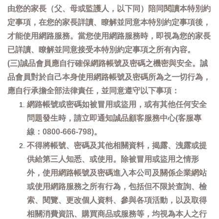
由您的家長（父、母或監護人，以下同）陪同閱讀本特別約
定事項，在您的家長詳讀、瞭解並同意本特別約定事項後，
才能使用網路服務。當您使用網路服務時，即視為您的家長
已詳讀、瞭解並同意接受本特別約定事項之所有內容。
(三)誠品會員應自行確保網路帳號及密碼之機密與安全。誠
品會員對於自己本身使用網路帳號及密碼所為之一切行為，
應自行承擔全部法律責任，並同意遵守以下事項：
網路帳號或密碼如被冒用或盜用，或有其他任何安全
問題發生時，請立即通知誠品顧客服務中心(客服專
線：0800-666-798)。
不得將帳號、密碼及其他相關資料，揭露、洩露或提
供給第三人知悉、或使用。除被冒用或盜用之情形
外，使用網路帳號及密碼進入本公司及關係企業網站
或使用網路服務之所有行為，包括但不限於查詢、檢
索、閱覽、更改個人資料、參與各項活動，以及取得
相關消費資訊、購買商品或服務等，均視為本人之行