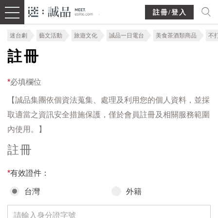
註冊/登入
迷台劇
藝文活動
旅遊文化
誠品一日電台
美食茶酒類商品
不
註冊
*
必填欄位
【誠品集團依個資法蒐集、處理及利用您的個人資料，並採
取適當之資訊安全措施保護，僅於會員註冊及相關服務範圍
內使用。】
註冊
*
有效證件：
台灣
外籍