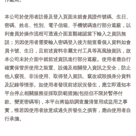
本公司於使用者註冊及登入頁面未就會員證件號碼、生日、
密碼、姓名、性別、電子信箱、手機號碼進行部分遮蔽，以
利會員於操作流程可透過介面直觀確認當下輸入之資訊無
誤；另因使用者需要輸入密碼登入後方能查看個人資料如會
員卡號、生日，且前述資料非屬支付工具等高風險資訊，故
本公司未於介面中就前述資訊進行部分遮蔽。使用者應自行
確實保管所使用之裝置、設備及相關登入資訊之安全，防止
他人窺視、非法使用、取得登入資訊、竄改或毀損身分資料
及記錄等情形。如使用者發現前述狀況發生，應立即通知本
平台停止相關服務並採取防範措施(包括但不限於暫停付
款、變更密碼等)，本平台將協助調查釐清冒用或盜用之事
實，惟若因使用者故意或過失所發生之損害，應由使用者自
行承擔。