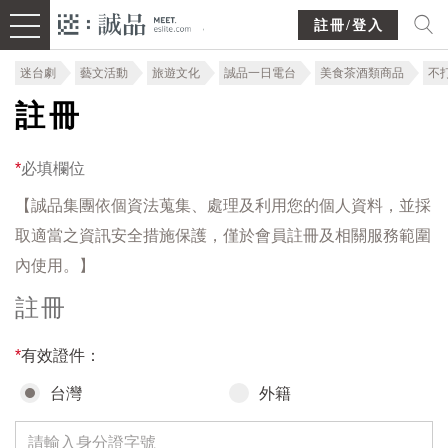
註冊/登入
迷台劇
藝文活動
旅遊文化
誠品一日電台
美食茶酒類商品
不
註冊
*
必填欄位
【誠品集團依個資法蒐集、處理及利用您的個人資料，並採
取適當之資訊安全措施保護，僅於會員註冊及相關服務範圍
內使用。】
註冊
*
有效證件：
台灣
外籍